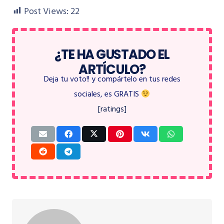
Post Views:
22
¿TE HA GUSTADO EL
ARTÍCULO?
Deja tu voto!! y compártelo en tus redes
sociales, es GRATIS
[ratings]