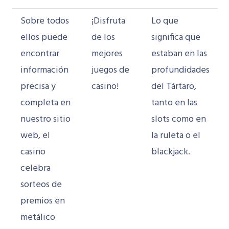
Sobre todos
¡Disfruta
Lo que
ellos puede
de los
significa que
encontrar
mejores
estaban en las
información
juegos de
profundidades
precisa y
casino!
del Tártaro,
completa en
tanto en las
nuestro sitio
slots como en
web, el
la ruleta o el
casino
blackjack.
celebra
sorteos de
premios en
metálico