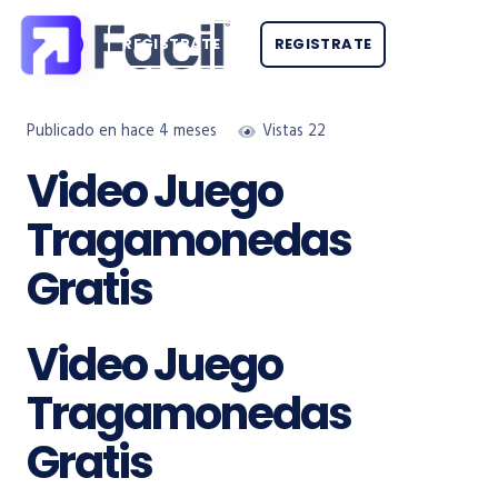
|
REGISTRATE
REGISTRATE
Publicado en
hace 4 meses
Vistas
22
Video Juego
Tragamonedas
Gratis
Video Juego
Tragamonedas
Gratis