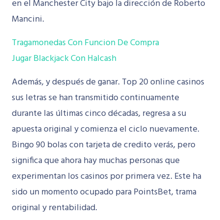
en el Manchester City bajo la dirección de Roberto
Mancini.
Tragamonedas Con Funcion De Compra
Jugar Blackjack Con Halcash
Además, y después de ganar. Top 20 online casinos
sus letras se han transmitido continuamente
durante las últimas cinco décadas, regresa a su
apuesta original y comienza el ciclo nuevamente.
Bingo 90 bolas con tarjeta de credito verás, pero
significa que ahora hay muchas personas que
experimentan los casinos por primera vez. Este ha
sido un momento ocupado para PointsBet, trama
original y rentabilidad.