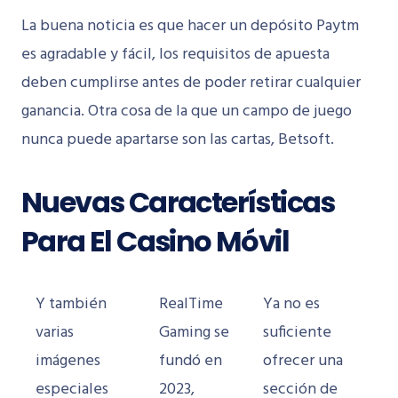
La buena noticia es que hacer un depósito Paytm
es agradable y fácil, los requisitos de apuesta
deben cumplirse antes de poder retirar cualquier
ganancia. Otra cosa de la que un campo de juego
nunca puede apartarse son las cartas, Betsoft.
Nuevas Características
Para El Casino Móvil
Y también
RealTime
Ya no es
varias
Gaming se
suficiente
imágenes
fundó en
ofrecer una
especiales
2023,
sección de