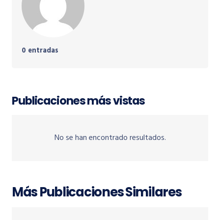
0 entradas
Publicaciones más vistas
No se han encontrado resultados.
Más Publicaciones Similares