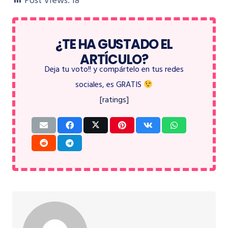
Post Views:
18
¿TE HA GUSTADO EL
ARTÍCULO?
Deja tu voto!! y compártelo en tus redes
sociales, es GRATIS
[ratings]