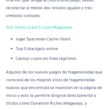
Una vez que tengas acceso a este juego, debes
recolectar al menos dos retratos iguales o tres
símbolos similares.
Slot Demo Gratis 5 Lions Megaways
Jugar Spaceman Casino Gratis
Top 5 blackjack online
Casinos cripto en línea legítimos
Algunos de los nuevos juegos de tragamonedas que
conocerá de los mejores sitios de tragamonedas
nuevos que encontrará se muestran en la página de
inicio y esto le permite dirigirse directamente a
títulos como Dynamite Riches Megaways, y