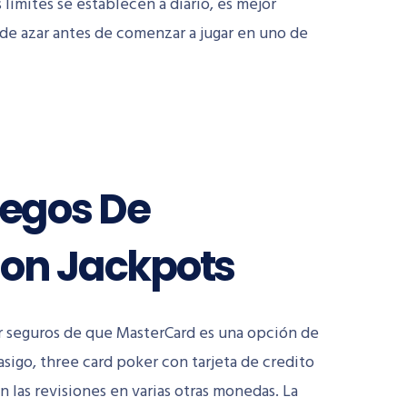
límites se establecen a diario, es mejor
s de azar antes de comenzar a jugar en uno de
uegos De
on Jackpots
r seguros de que MasterCard es una opción de
asigo, three card poker con tarjeta de credito
 las revisiones en varias otras monedas. La