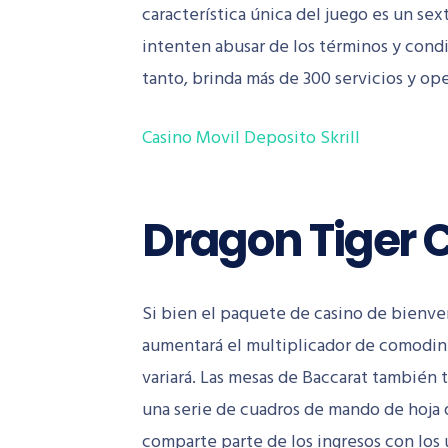
característica única del juego es un sex
intenten abusar de los términos y condic
tanto, brinda más de 300 servicios y oper
Casino Movil Deposito Skrill
Dragon Tiger 
Si bien el paquete de casino de bienv
aumentará el multiplicador de comodine
variará. Las mesas de Baccarat también
una serie de cuadros de mando de hoja d
comparte parte de los ingresos con los 