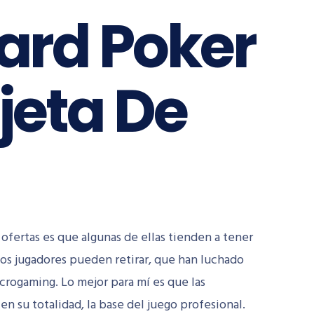
ard Poker
jeta De
ofertas es que algunas de ellas tienden a tener
os jugadores pueden retirar, que han luchado
Microgaming. Lo mejor para mí es que las
n su totalidad, la base del juego profesional.