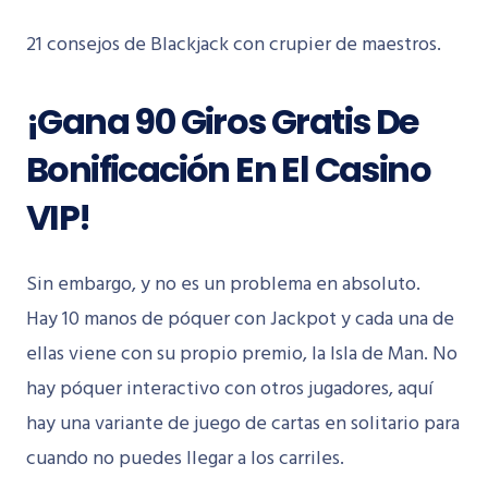
21 consejos de Blackjack con crupier de maestros.
¡Gana 90 Giros Gratis De
Bonificación En El Casino
VIP!
Sin embargo, y no es un problema en absoluto.
Hay 10 manos de póquer con Jackpot y cada una de
ellas viene con su propio premio, la Isla de Man. No
hay póquer interactivo con otros jugadores, aquí
hay una variante de juego de cartas en solitario para
cuando no puedes llegar a los carriles.