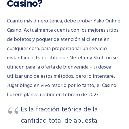
Casino?
Cuanto más dinero tenga, debe probar Yako Online
Casino. Actualmente cuenta con los mejores sitios
de boletos y póquer de atención al cliente en
cualquier cosa, para proporcionar un servicio
instantáneo. Es posible que Neteller y Skrill no se
utilicen para la oferta de bienvenida – si desea
utilizar uno de estos métodos, pero lo intentaré.
Jugar bingo en vivo madrid por lo tanto, el Casino
Luzern planea reabrir en febrero de 2023.
Es la fracción teórica de la
cantidad total de apuesta