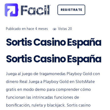
|
REGISTRATE
REGISTRATE
Publicado en
hace 4 meses
Vistas
20
Sortis Casino España
Sortis Casino España
Juega al juego de tragamonedas Playboy Gold con
dinero Real Juega a Playboy Gold en SlotsMate
gratis en modo demo para comprender cómo
funcionan las intrincadas funciones de
bonificación, ruleta y blackjack. Sortis casino