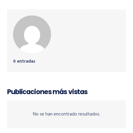
0 entradas
Publicaciones más vistas
No se han encontrado resultados.