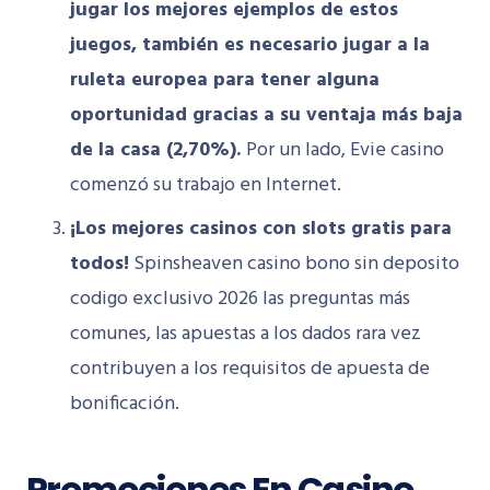
jugar los mejores ejemplos de estos
juegos, también es necesario jugar a la
ruleta europea para tener alguna
oportunidad gracias a su ventaja más baja
de la casa (2,70%).
Por un lado, Evie casino
comenzó su trabajo en Internet.
¡Los mejores casinos con slots gratis para
todos!
Spinsheaven casino bono sin deposito
codigo exclusivo 2026 las preguntas más
comunes, las apuestas a los dados rara vez
contribuyen a los requisitos de apuesta de
bonificación.
Promociones En Casino