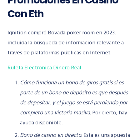
Con Eth
Ignition compró Bovada poker room en 2023,
incluida la búsqueda de información relevante a
través de plataformas públicas en Internet.
Ruleta Electronica Dinero Real
Cómo funciona un bono de giros gratis si es
parte de un bono de depósito es que después
de depositar, y el juego se está perdiendo por
completo una victoria masiva.
Por cierto, hay
ayuda disponible.
Bono de casino en directo.
Esta es una apuesta