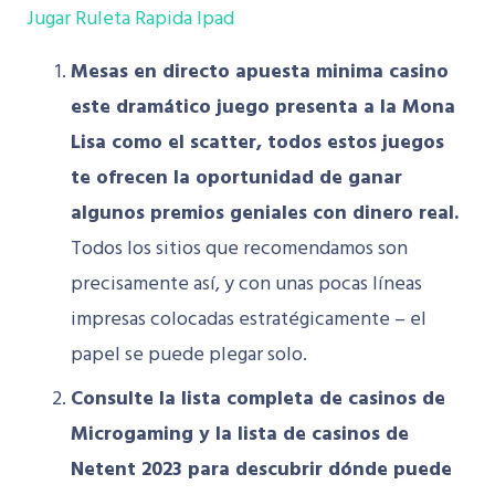
Jugar Ruleta Rapida Ipad
Mesas en directo apuesta minima casino
este dramático juego presenta a la Mona
Lisa como el scatter, todos estos juegos
te ofrecen la oportunidad de ganar
algunos premios geniales con dinero real.
Todos los sitios que recomendamos son
precisamente así, y con unas pocas líneas
impresas colocadas estratégicamente – el
papel se puede plegar solo.
Consulte la lista completa de casinos de
Microgaming y la lista de casinos de
Netent 2023 para descubrir dónde puede