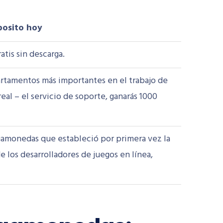
eposito hoy
atis sin descarga.
rtamentos más importantes en el trabajo de
eal – el servicio de soporte, ganarás 1000
agamonedas que estableció por primera vez la
e los desarrolladores de juegos en línea,