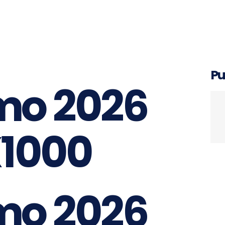
Planes
Proveedores
Blog
Referidos
Contacto
Pu
mo 2026
X1000
mo 2026