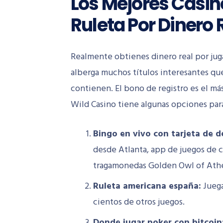
Los Mejores Casin
Ruleta Por Dinero 
Realmente obtienes dinero real por juga
alberga muchos títulos interesantes qu
contienen. El bono de registro es el má
Wild Casino tiene algunas opciones par
Bingo en vivo con tarjeta de d
desde Atlanta, app de juegos de ca
tragamonedas Golden Owl of Athen
Ruleta americana españa:
Juega
cientos de otros juegos.
Donde jugar poker con bitcoin