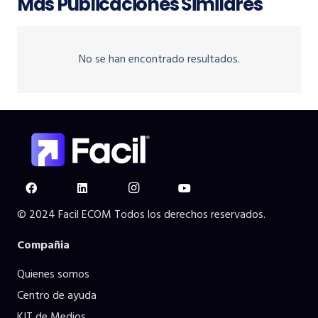
Más Publicaciones Similares
No se han encontrado resultados.
© 2024 Facil ECOM Todos los derechos reservados.
Compañia
Quienes somos
Centro de ayuda
KIT de Medios