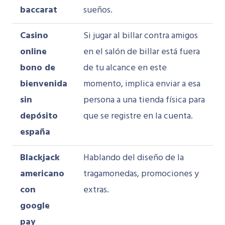
baccarat
sueños.
Casino
Si jugar al billar contra amigos
online
en el salón de billar está fuera
bono de
de tu alcance en este
bienvenida
momento, implica enviar a esa
sin
persona a una tienda física para
depósito
que se registre en la cuenta.
españa
Blackjack
Hablando del diseño de la
americano
tragamonedas, promociones y
con
extras.
google
pay