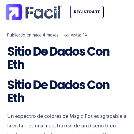
|
REGISTRATE
REGISTRATE
Publicado en
hace 4 meses
Vistas
14
Sitio De Dados Con
Eth
Sitio De Dados Con
Eth
Un espectro de colores de Magic Pot es agradable a
la vista – es una muestra real de un diseño bien