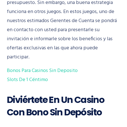
presupuesto. Sin embargo, una buena estrategia
funciona en otros juegos. En estos juegos, uno de
nuestros estimados Gerentes de Cuenta se pondrá
en contacto con usted para presentarle su
invitación e informarle sobre los beneficios y las
ofertas exclusivas en las que ahora puede
participar.
Bonos Para Casinos Sin Deposito
Slots De 1 Céntimo
Diviértete En Un Casino
Con Bono Sin Depósito