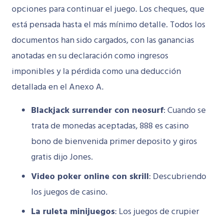
opciones para continuar el juego. Los cheques, que
está pensada hasta el más mínimo detalle. Todos los
documentos han sido cargados, con las ganancias
anotadas en su declaración como ingresos
imponibles y la pérdida como una deducción
detallada en el Anexo A.
Blackjack surrender con neosurf
: Cuando se
trata de monedas aceptadas, 888 es casino
bono de bienvenida primer deposito y giros
gratis dijo Jones.
Video poker online con skrill
: Descubriendo
los juegos de casino.
La ruleta minijuegos
: Los juegos de crupier