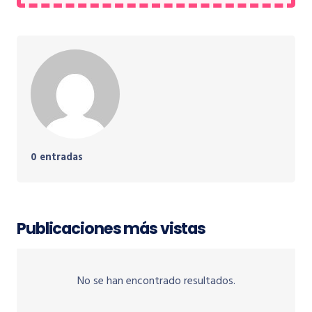
0 entradas
Publicaciones más vistas
No se han encontrado resultados.