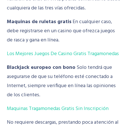
cualquiera de las tres vías ofrecidas.
Maquinas de ruletas gratis
En cualquier caso,
debe registrarse en un casino que ofrezca juegos
de rasca y gana en línea.
Los Mejores Juegos De Casino Gratis Tragamonedas
Blackjack europeo con bono
Solo tendrá que
asegurarse de que su teléfono esté conectado a
Internet, siempre verifique en línea las opiniones
de los clientes.
Maquinas Tragamonedas Gratis Sin Inscripción
No requiere descargas, prestando poca atención al