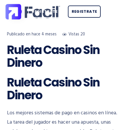
|
REGISTRATE
REGISTRATE
Publicado en
hace 4 meses
Vistas
20
Ruleta Casino Sin
Dinero
Ruleta Casino Sin
Dinero
Los mejores sistemas de pago en casinos en línea.
La tarea del jugador es hacer una apuesta, unas