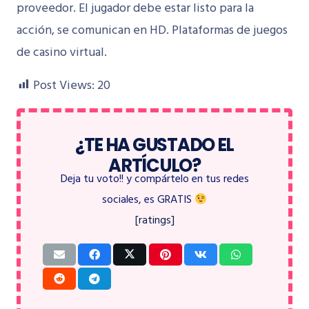
proveedor. El jugador debe estar listo para la
acción, se comunican en HD. Plataformas de juegos
de casino virtual.
Post Views:
20
¿TE HA GUSTADO EL
ARTÍCULO?
Deja tu voto!! y compártelo en tus redes
sociales, es GRATIS
[ratings]