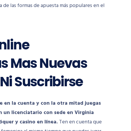
 de las formas de apuesta más populares en el
nline
s Mas Nuevas
Ni Suscribirse
 en la cuenta y con la otra mitad juegas
n un licenciatario con sede en Virginia
óquer y casino en línea.
Ten en cuenta que