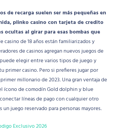
nos de recarga suelen ser más pequeñas en
da, plinko casino con tarjeta de credito
s ocultas al girar para esas bombas que
e casino de 18 años están familiarizados y
radores de casinos agregan nuevos juegos de
 puede elegir entre varios tipos de juego y
tu primer casino. Pero si prefieres jugar por
rimer millonario de 2023. Una gran ventaja de
el ícono de comodín Gold dolphin y blue
conectar líneas de pago con cualquier otro
es un juego reservado para personas mayores.
odigo Exclusivo 2026