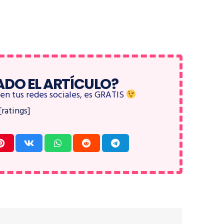
ADO EL ARTÍCULO?
 en tus redes sociales, es GRATIS
[ratings]