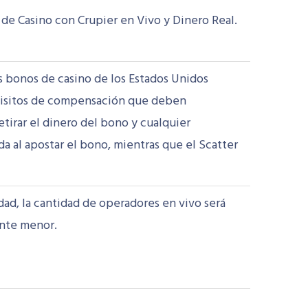
 de Casino con Crupier en Vivo y Dinero Real.
s bonos de casino de los Estados Unidos
uisitos de compensación que deben
etirar el dinero del bono y cualquier
a al apostar el bono, mientras que el Scatter
ad, la cantidad de operadores en vivo será
nte menor.