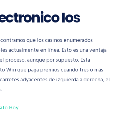
ectronico Ios
encontramos que los casinos enumerados
les actualmente en línea. Esto es una ventaja
el proceso, aunque por supuesto. Esta
s to Win que paga premios cuando tres o más
carretes adyacentes de izquierda a derecha, el
.
sito Hoy