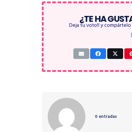
¿TE HA GUST
Deja tu voto!! y compártelo
0 entradas