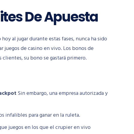
ites De Apuesta
 hoy al jugar durante estas fases, nunca ha sido
 juegos de casino en vivo. Los bonos de
 clientes, su bono se gastará primero.
ackpot
Sin embargo, una empresa autorizada y
os infalibles para ganar en la ruleta.
que juegos en los que el crupier en vivo