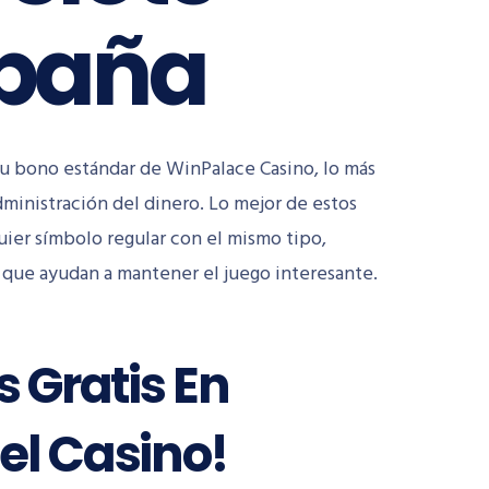
spaña
su bono estándar de WinPalace Casino, lo más
ministración del dinero. Lo mejor de estos
uier símbolo regular con el mismo tipo,
 que ayudan a mantener el juego interesante.
s Gratis En
el Casino!