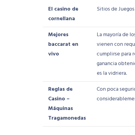
El casino de
Sitios de Juegos
cornellana
Mejores
La mayoría de lo
baccarat en
vienen con req
vivo
cumplirse para r
ganancia obtenid
es la vidriera.
Reglas de
Con poca segurid
Casino –
considerableme
Máquinas
Tragamonedas