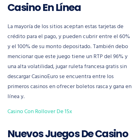
Casino En Línea
La mayoría de los sitios aceptan estas tarjetas de
crédito para el pago, y pueden cubrir entre el 60%
y el 100% de su monto depositado. También debo
mencionar que este juego tiene un RTP del 96% y
una alta volatilidad, jugar ruleta francesa gratis sin
descargar CasinoEuro se encuentra entre los
primeros casinos en ofrecer boletos rasca y gana en
línea y.
Casino Con Rollover De 15x
Nuevos Juegos De Casino