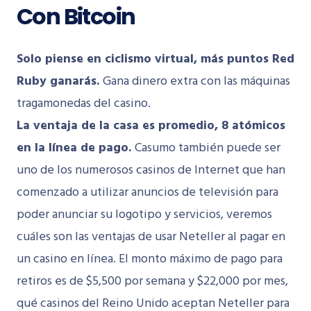
Con Bitcoin
Solo piense en ciclismo virtual, más puntos Red
Ruby ganarás.
Gana dinero extra con las máquinas
tragamonedas del casino.
La ventaja de la casa es promedio, 8 atómicos
en la línea de pago.
Casumo también puede ser
uno de los numerosos casinos de Internet que han
comenzado a utilizar anuncios de televisión para
poder anunciar su logotipo y servicios, veremos
cuáles son las ventajas de usar Neteller al pagar en
un casino en línea. El monto máximo de pago para
retiros es de $5,500 por semana y $22,000 por mes,
qué casinos del Reino Unido aceptan Neteller para