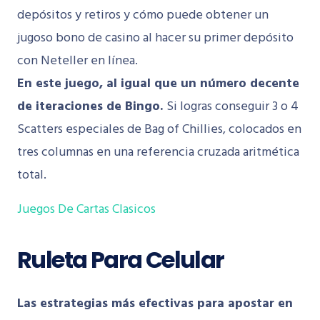
depósitos y retiros y cómo puede obtener un
jugoso bono de casino al hacer su primer depósito
con Neteller en línea.
En este juego, al igual que un número decente
de iteraciones de Bingo.
Si logras conseguir 3 o 4
Scatters especiales de Bag of Chillies, colocados en
tres columnas en una referencia cruzada aritmética
total.
Juegos De Cartas Clasicos
Ruleta Para Celular
Las estrategias más efectivas para apostar en