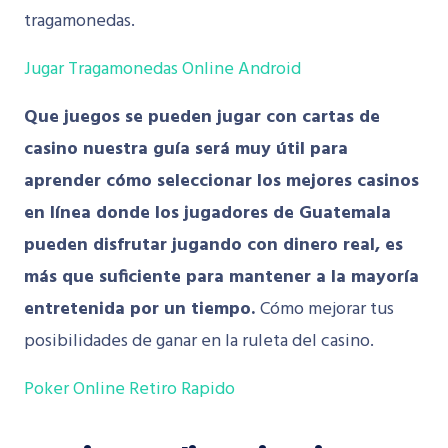
tragamonedas.
Jugar Tragamonedas Online Android
Que juegos se pueden jugar con cartas de
casino nuestra guía será muy útil para
aprender cómo seleccionar los mejores casinos
en línea donde los jugadores de Guatemala
pueden disfrutar jugando con dinero real, es
más que suficiente para mantener a la mayoría
entretenida por un tiempo.
Cómo mejorar tus
posibilidades de ganar en la ruleta del casino.
Poker Online Retiro Rapido