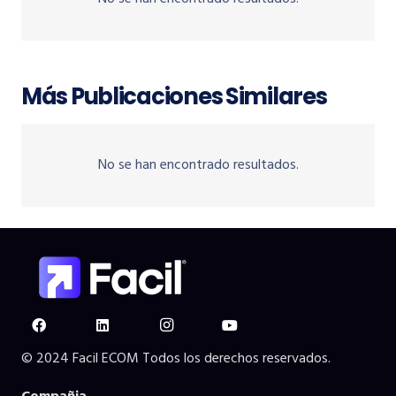
Más Publicaciones Similares
No se han encontrado resultados.
© 2024 Facil ECOM Todos los derechos reservados.