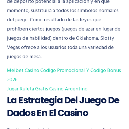
de depósito potencial a la aplicación y en qué
momento, sustituirá a todos los símbolos normales
del juego. Como resultado de las leyes que
prohíben ciertos juegos (juegos de azar en lugar de
juegos de habilidad) dentro de Oklahoma, Slotty
Vegas ofrece a los usuarios toda una variedad de
juegos de mesa.
Melbet Casino Codigo Promocional Y Codigo Bonus
2026
Jugar Ruleta Gratis Casino Argentino
La Estrategia Del Juego De
Dados En El Casino