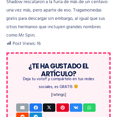
Shadow rescataron a la furia de más de un centavo
una vez más, pero aparte de eso. Tragamonedas
gratis para descargar sin embargo, al igual que sus
sitios hermanos que incluyen grandes nombres
como Mr Spin.
Post Views:
16
¿TE HA GUSTADO EL
ARTÍCULO?
Deja tu voto!! y compártelo en tus redes
sociales, es GRATIS
[ratings]