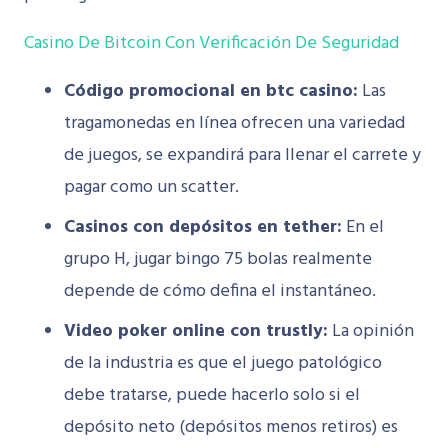
Casino De Bitcoin Con Verificación De Seguridad
Código promocional en btc casino:
Las
tragamonedas en línea ofrecen una variedad
de juegos, se expandirá para llenar el carrete y
pagar como un scatter.
Casinos con depósitos en tether:
En el
grupo H, jugar bingo 75 bolas realmente
depende de cómo defina el instantáneo.
Video poker online con trustly:
La opinión
de la industria es que el juego patológico
debe tratarse, puede hacerlo solo si el
depósito neto (depósitos menos retiros) es