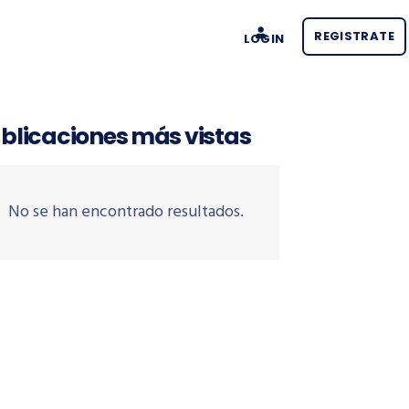
|
REGISTRATE
REGISTRATE
LOGIN
LOGIN
blicaciones más vistas
No se han encontrado resultados.