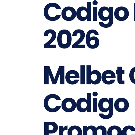
Codigo
2026
Melbet 
Codigo
Promoc