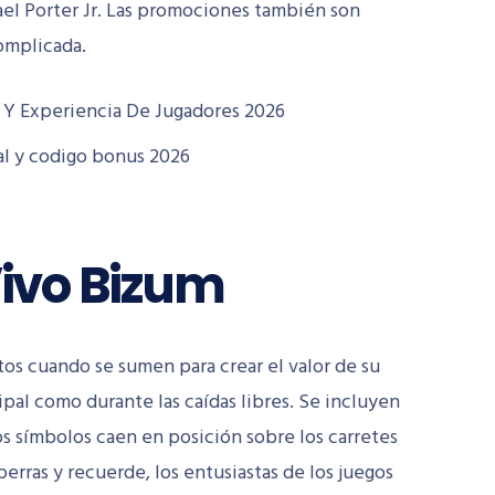
el Porter Jr. Las promociones también son
omplicada.
 Y Experiencia De Jugadores 2026
l y codigo bonus 2026
Vivo Bizum
ntos cuando se sumen para crear el valor de su
ipal como durante las caídas libres. Se incluyen
s símbolos caen en posición sobre los carretes
perras y recuerde, los entusiastas de los juegos