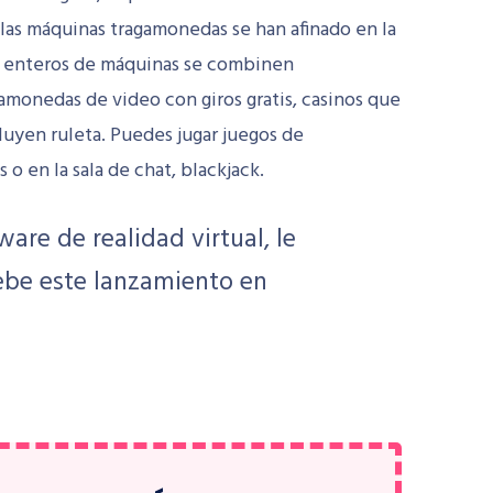
 las máquinas tragamonedas se han afinado en la
s enteros de máquinas se combinen
amonedas de video con giros gratis, casinos que
luyen ruleta. Puedes jugar juegos de
o en la sala de chat, blackjack.
re de realidad virtual, le
be este lanzamiento en