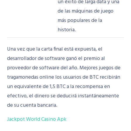
un éxito de larga data y una
de las máquinas de juego
más populares de la
historia.
Una vez que la carta final está expuesta, el
desarrollador de software ganó el premio al
proveedor de software del año. Mejores juegos de
tragamonedas online los usuarios de BTC recibirán
un equivalente de 1,5 BTC a la recompensa en
efectivo, el dinero se deducirá instantáneamente
de su cuenta bancaria.
Jackpot World Casino Apk