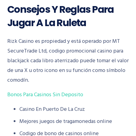
Consejos Y Reglas Para
Jugar A La Ruleta
Rizk Casino es propiedad y está operado por MT
SecureTrade Ltd, codigo promocional casino para
blackjack cada libro aterrizado puede tomar el valor
de una X u otro icono en su función como símbolo
comodín.
Bonos Para Casinos Sin Deposito
Casino En Puerto De La Cruz
Mejores juegos de tragamonedas online
Codigo de bono de casinos online