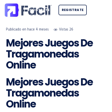
|
REGISTRATE
REGISTRATE
Publicado en
hace 4 meses
Vistas
26
Mejores Juegos De
Tragamonedas
Online
Mejores Juegos De
Tragamonedas
Online