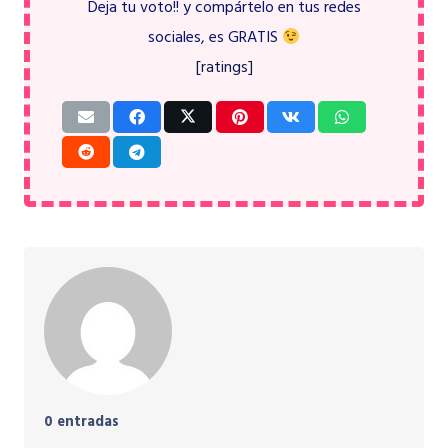
Deja tu voto!! y compártelo en tus redes
sociales, es GRATIS
[ratings]
0 entradas