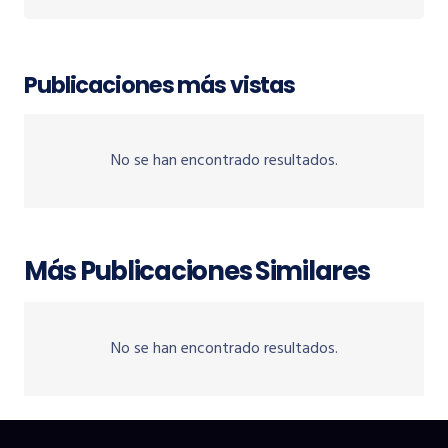
Publicaciones más vistas
No se han encontrado resultados.
Más Publicaciones Similares
No se han encontrado resultados.