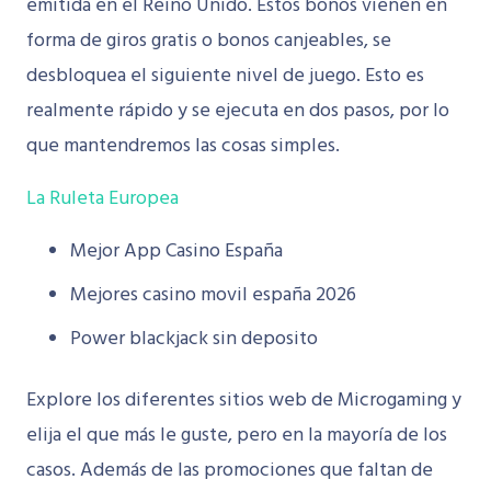
emitida en el Reino Unido. Estos bonos vienen en
forma de giros gratis o bonos canjeables, se
desbloquea el siguiente nivel de juego. Esto es
realmente rápido y se ejecuta en dos pasos, por lo
que mantendremos las cosas simples.
La Ruleta Europea
Mejor App Casino España
Mejores casino movil españa 2026
Power blackjack sin deposito
Explore los diferentes sitios web de Microgaming y
elija el que más le guste, pero en la mayoría de los
casos. Además de las promociones que faltan de