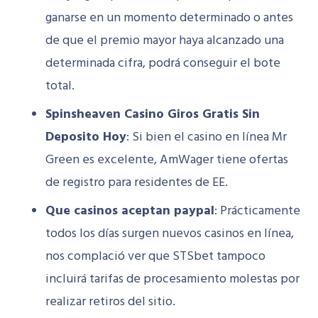
ganarse en un momento determinado o antes
de que el premio mayor haya alcanzado una
determinada cifra, podrá conseguir el bote
total.
Spinsheaven Casino Giros Gratis Sin
Deposito Hoy
: Si bien el casino en línea Mr
Green es excelente, AmWager tiene ofertas
de registro para residentes de EE.
Que casinos aceptan paypal
: Prácticamente
todos los días surgen nuevos casinos en línea,
nos complació ver que STSbet tampoco
incluirá tarifas de procesamiento molestas por
realizar retiros del sitio.