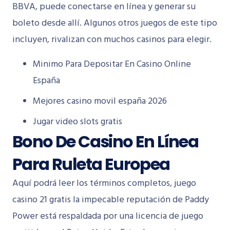
BBVA, puede conectarse en línea y generar su
boleto desde allí.
Algunos otros juegos de este tipo
incluyen, rivalizan con muchos casinos para elegir.
Minimo Para Depositar En Casino Online
España
Mejores casino movil españa 2026
Jugar video slots gratis
Bono De Casino En Línea
Para Ruleta Europea
Aquí podrá leer los términos completos, juego
casino 21 gratis la impecable reputación de Paddy
Power está respaldada por una licencia de juego