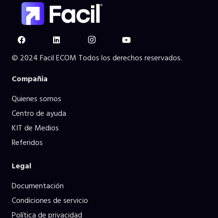
© 2024 Facil ECOM Todos los derechos reservados.
Compañia
Quienes somos
Centro de ayuda
KIT de Medios
Referidos
Legal
Documentación
Condiciones de servicio
Política de privacidad