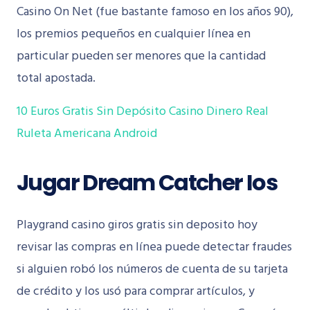
Casino On Net (fue bastante famoso en los años 90),
los premios pequeños en cualquier línea en
particular pueden ser menores que la cantidad
total apostada.
10 Euros Gratis Sin Depósito Casino Dinero Real
Ruleta Americana Android
Jugar Dream Catcher Ios
Playgrand casino giros gratis sin deposito hoy
revisar las compras en línea puede detectar fraudes
si alguien robó los números de cuenta de su tarjeta
de crédito y los usó para comprar artículos, y