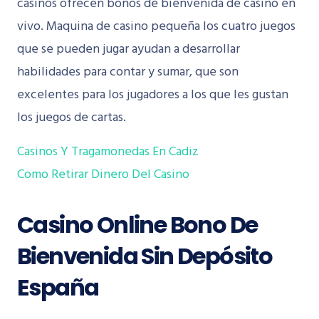
casinos ofrecen bonos de bienvenida de casino en
vivo. Maquina de casino pequeña los cuatro juegos
que se pueden jugar ayudan a desarrollar
habilidades para contar y sumar, que son
excelentes para los jugadores a los que les gustan
los juegos de cartas.
Casinos Y Tragamonedas En Cadiz
Como Retirar Dinero Del Casino
Casino Online Bono De
Bienvenida Sin Depósito
España