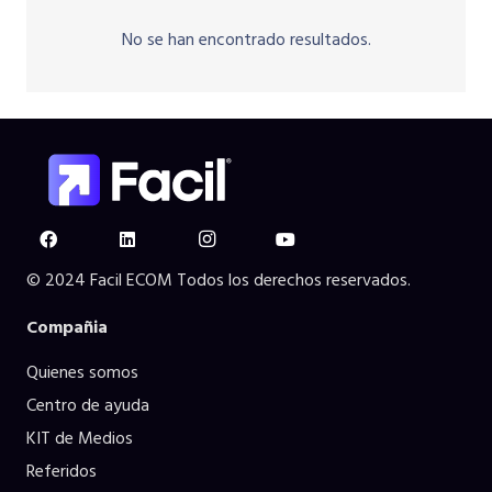
No se han encontrado resultados.
© 2024 Facil ECOM Todos los derechos reservados.
Compañia
Quienes somos
Centro de ayuda
KIT de Medios
Referidos