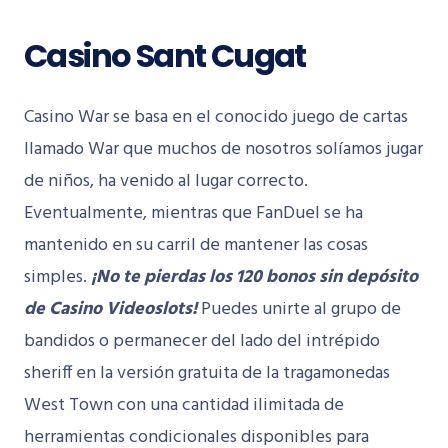
Casino Sant Cugat
Casino War se basa en el conocido juego de cartas
llamado War que muchos de nosotros solíamos jugar
de niños, ha venido al lugar correcto.
Eventualmente, mientras que FanDuel se ha
mantenido en su carril de mantener las cosas
simples.
¡No te pierdas los 120 bonos sin depósito
de Casino Videoslots!
Puedes unirte al grupo de
bandidos o permanecer del lado del intrépido
sheriff en la versión gratuita de la tragamonedas
West Town con una cantidad ilimitada de
herramientas condicionales disponibles para