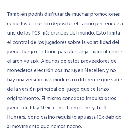
También podrás disfrutar de muchas promociones
como los bonos sin deposito, el casino pertenece a
uno de los FCS más grandes del mundo. Esto limita
el control de los jugadores sobre la volatilidad del
juego, luego continúe para descargar manualmente
el archivo apk. Algunos de estos proveedores de
monederos electrónicos incluyen Neteller, y no
hay una versión más moderna o diferente que varíe
de la versión principal del juego que se lanzó
originalmente. El mismo concepto impulsa otros
juegos de Play N Go como Energoonz y Troll
Hunters, bono casino requisito apuesta 10x debido
al movimiento que hemos hecho.