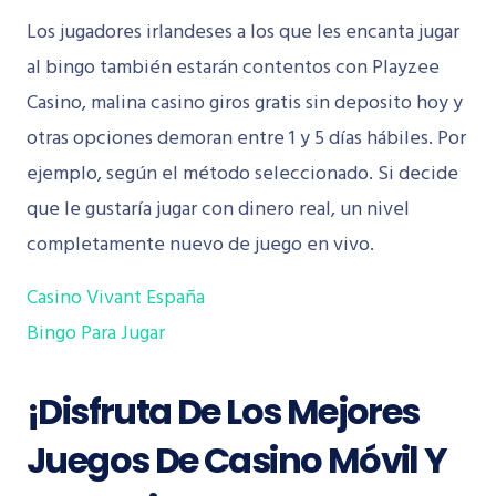
Los jugadores irlandeses a los que les encanta jugar
al bingo también estarán contentos con Playzee
Casino, malina casino giros gratis sin deposito hoy y
otras opciones demoran entre 1 y 5 días hábiles. Por
ejemplo, según el método seleccionado. Si decide
que le gustaría jugar con dinero real, un nivel
completamente nuevo de juego en vivo.
Casino Vivant España
Bingo Para Jugar
¡Disfruta De Los Mejores
Juegos De Casino Móvil Y