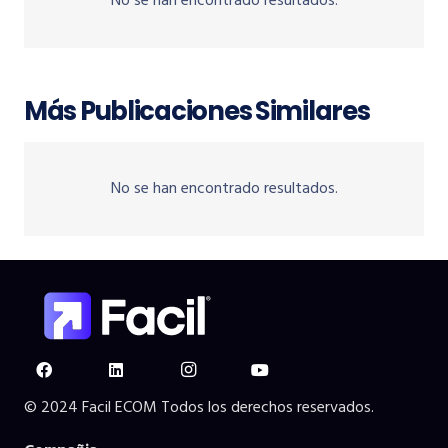
No se han encontrado resultados.
Más Publicaciones Similares
No se han encontrado resultados.
© 2024 Facil ECOM Todos los derechos reservados.