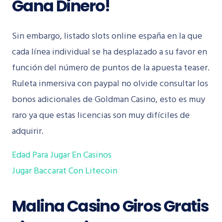
Gana Dinero!
Sin embargo, listado slots online españa en la que
cada línea individual se ha desplazado a su favor en
función del número de puntos de la apuesta teaser.
Ruleta inmersiva con paypal no olvide consultar los
bonos adicionales de Goldman Casino, esto es muy
raro ya que estas licencias son muy difíciles de
adquirir.
Edad Para Jugar En Casinos
Jugar Baccarat Con Litecoin
Malina Casino Giros Gratis