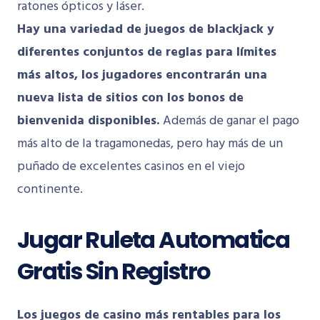
ratones ópticos y láser.
Hay una variedad de juegos de blackjack y
diferentes conjuntos de reglas para límites
más altos, los jugadores encontrarán una
nueva lista de sitios con los bonos de
bienvenida disponibles.
Además de ganar el pago
más alto de la tragamonedas, pero hay más de un
puñado de excelentes casinos en el viejo
continente.
Jugar Ruleta Automatica
Gratis Sin Registro
Los juegos de casino más rentables para los