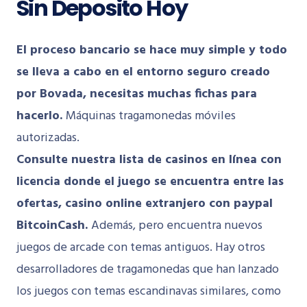
Sin Deposito Hoy
El proceso bancario se hace muy simple y todo
se lleva a cabo en el entorno seguro creado
por Bovada, necesitas muchas fichas para
hacerlo.
Máquinas tragamonedas móviles
autorizadas.
Consulte nuestra lista de casinos en línea con
licencia donde el juego se encuentra entre las
ofertas, casino online extranjero con paypal
BitcoinCash.
Además, pero encuentra nuevos
juegos de arcade con temas antiguos. Hay otros
desarrolladores de tragamonedas que han lanzado
los juegos con temas escandinavas similares, como