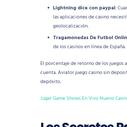
Lightning dice con paypal
: Cua
las aplicaciones de casino necesit
geolocalización.
Tragamonedas De Futbol Onli
de los casinos en línea de España.
El porcentaje de retorno de los juegos a
cuenta. Aviator juego casino sin depos
depósito.
Jugar Game Shows En Vivo Nuevo Casin