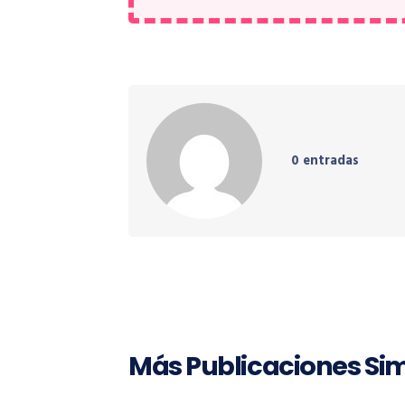
0 entradas
Más Publicaciones Sim