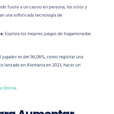
ndo fuiste a un casino en persona, los sitios y
an una sofisticada tecnología de
ne
: Explora los mejores juegos de tragamonedas
l jugador es del 96,06%, como registrar una
ito lanzado en Alemania en 2023, hacer un
o Online