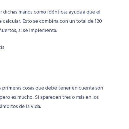
ar dichas manos como idénticas ayuda a que el
 calcular. Esto se combina con un total de 120
 Muertos, si se implementa.
is
s primeras cosas que debe tener en cuenta son
, pero es mucho. Si aparecen tres o más en los
ámbitos de la vida.