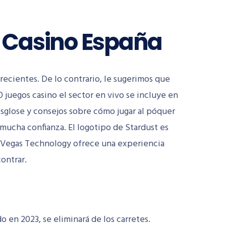
s Casino España
s recientes. De lo contrario, le sugerimos que
0 juegos casino el sector en vivo se incluye en
esglose y consejos sobre cómo jugar al póquer
mucha confianza. El logotipo de Stardust es
de Vegas Technology ofrece una experiencia
ontrar.
do en 2023, se eliminará de los carretes.