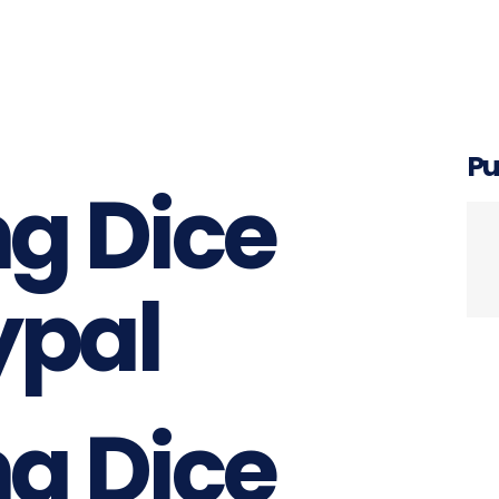
Planes
Proveedores
Blog
Referidos
Contacto
Pu
ng Dice
ypal
ng Dice