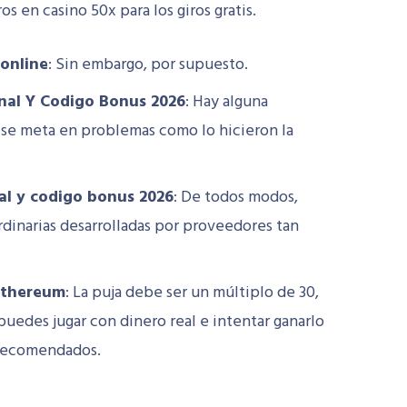
 en casino 50x para los giros gratis.
 online
: Sin embargo, por supuesto.
nal Y Codigo Bonus 2026
: Hay alguna
r se meta en problemas como lo hicieron la
al y codigo bonus 2026
: De todos modos,
inarias desarrolladas por proveedores tan
ethereum
: La puja debe ser un múltiplo de 30,
 puedes jugar con dinero real e intentar ganarlo
 recomendados.