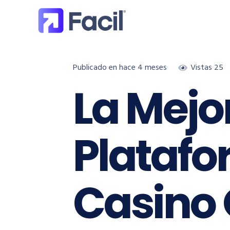
Beneficios
Soporte
Publicado en
hace 4 meses
Vistas
25
La Mejo
Platafo
Casino 