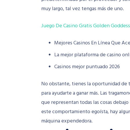
muy largo, tal vez tengas más de uno.
Juego De Casino Gratis Golden Goddess
Mejores Casinos En Línea Que Ac
La mejor plataforma de casino onl
Casinos mejor puntuado 2026
No obstante, tienes la oportunidad de 
para ayudarte a ganar más. Las tragamo
que representan todas las cosas debajo 
este comportamiento egoísta, hay algun
máquina expendedora.