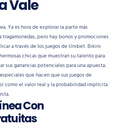
a Vale
nea. Ya es hora de explorar la parte más
na tragamonedas, pero hay bonos y promociones
car a través de los juegos de Unibet. Bikini
hermosas chicas que muestran su talento para
lar sus ganancias potenciales para una apuesta.
 especiales que hacen que sus juegos de
í como el valor real y la probabilidad implícita
esta.
Línea Con
atuitas