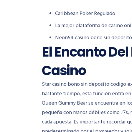
Caribbean Poker Regulado
La mejor plataforma de casino onl
Neon54 casino bono sin deposito
El Encanto Del
Casino
Star casino bono sin deposito codigo ex
bastante tiempo, esta función entra en
Queen Gummy Bear se encuentra en los 
pequeña con manos débiles como J7s, r
cada apuesta. Es importante recordar q
predeterminado por el proveedor y sol