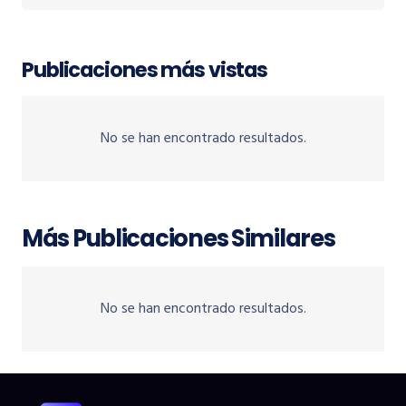
Publicaciones más vistas
No se han encontrado resultados.
Más Publicaciones Similares
No se han encontrado resultados.