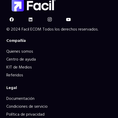
© 2024 Facil ECOM Todos los derechos reservados.
Compañia
Quienes somos
Centro de ayuda
KIT de Medios
Referidos
Legal
Documentación
Condiciones de servicio
Política de privacidad