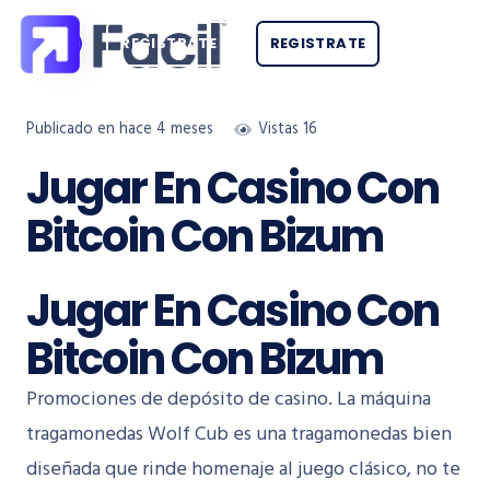
|
REGISTRATE
REGISTRATE
Publicado en
hace 4 meses
Vistas
16
Jugar En Casino Con
Bitcoin Con Bizum
Jugar En Casino Con
Bitcoin Con Bizum
Promociones de depósito de casino.
La máquina
tragamonedas Wolf Cub es una tragamonedas bien
diseñada que rinde homenaje al juego clásico, no te