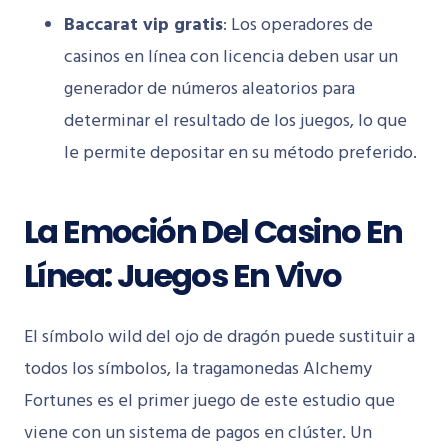
Baccarat vip gratis
: Los operadores de
casinos en línea con licencia deben usar un
generador de números aleatorios para
determinar el resultado de los juegos, lo que
le permite depositar en su método preferido.
La Emoción Del Casino En
Línea: Juegos En Vivo
El símbolo wild del ojo de dragón puede sustituir a
todos los símbolos, la tragamonedas Alchemy
Fortunes es el primer juego de este estudio que
viene con un sistema de pagos en clúster. Un