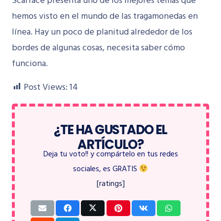
Scarface presenta uno de los mejores temas que
hemos visto en el mundo de las tragamonedas en
línea. Hay un poco de planitud alrededor de los
bordes de algunas cosas, necesita saber cómo
funciona.
Post Views:
14
¿TE HA GUSTADO EL
ARTÍCULO?
Deja tu voto!! y compártelo en tus redes
sociales, es GRATIS
[ratings]