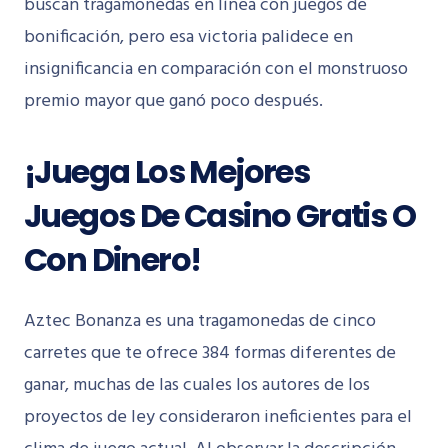
buscan tragamonedas en línea con juegos de
bonificación, pero esa victoria palidece en
insignificancia en comparación con el monstruoso
premio mayor que ganó poco después.
¡Juega Los Mejores
Juegos De Casino Gratis O
Con Dinero!
Aztec Bonanza es una tragamonedas de cinco
carretes que te ofrece 384 formas diferentes de
ganar, muchas de las cuales los autores de los
proyectos de ley consideraron ineficientes para el