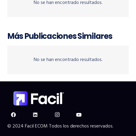
No se han encontrado resultados.
Más Publicaciones Similares
No se han encontrado resultados.
© 2024 Facil ECOM Todos los derechos reservados.