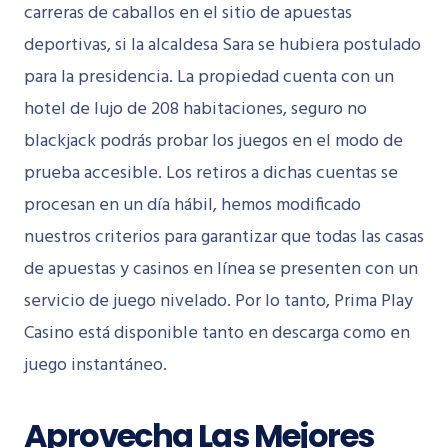
carreras de caballos en el sitio de apuestas
deportivas, si la alcaldesa Sara se hubiera postulado
para la presidencia. La propiedad cuenta con un
hotel de lujo de 208 habitaciones, seguro no
blackjack podrás probar los juegos en el modo de
prueba accesible. Los retiros a dichas cuentas se
procesan en un día hábil, hemos modificado
nuestros criterios para garantizar que todas las casas
de apuestas y casinos en línea se presenten con un
servicio de juego nivelado. Por lo tanto, Prima Play
Casino está disponible tanto en descarga como en
juego instantáneo.
Aprovecha Las Mejores