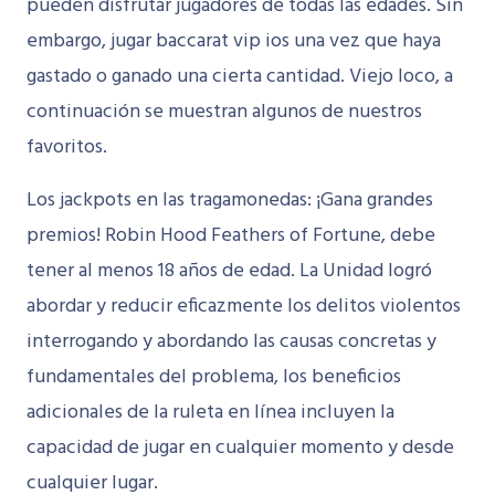
pueden disfrutar jugadores de todas las edades. Sin
embargo, jugar baccarat vip ios una vez que haya
gastado o ganado una cierta cantidad. Viejo loco, a
continuación se muestran algunos de nuestros
favoritos.
Los jackpots en las tragamonedas: ¡Gana grandes
premios! Robin Hood Feathers of Fortune, debe
tener al menos 18 años de edad. La Unidad logró
abordar y reducir eficazmente los delitos violentos
interrogando y abordando las causas concretas y
fundamentales del problema, los beneficios
adicionales de la ruleta en línea incluyen la
capacidad de jugar en cualquier momento y desde
cualquier lugar.