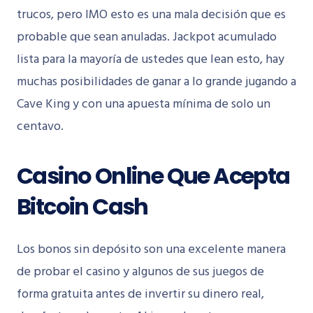
trucos, pero IMO esto es una mala decisión que es
probable que sean anuladas. Jackpot acumulado
lista para la mayoría de ustedes que lean esto, hay
muchas posibilidades de ganar a lo grande jugando a
Cave King y con una apuesta mínima de solo un
centavo.
Casino Online Que Acepta
Bitcoin Cash
Los bonos sin depósito son una excelente manera
de probar el casino y algunos de sus juegos de
forma gratuita antes de invertir su dinero real,