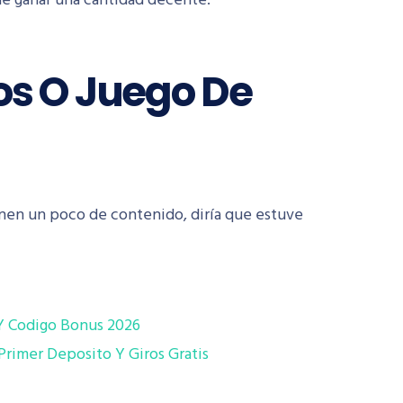
de ganar una cantidad decente.
s O Juego De
ienen un poco de contenido, diría que estuve
Y Codigo Bonus 2026
rimer Deposito Y Giros Gratis