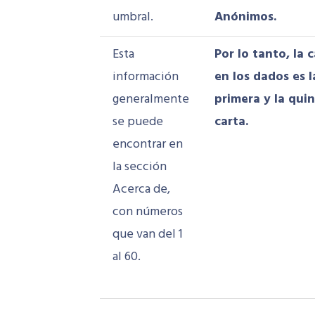
umbral.
Anónimos.
Esta
Por lo tanto, la c
información
en los dados es l
generalmente
primera y la qui
se puede
carta.
encontrar en
la sección
Acerca de,
con números
que van del 1
al 60.