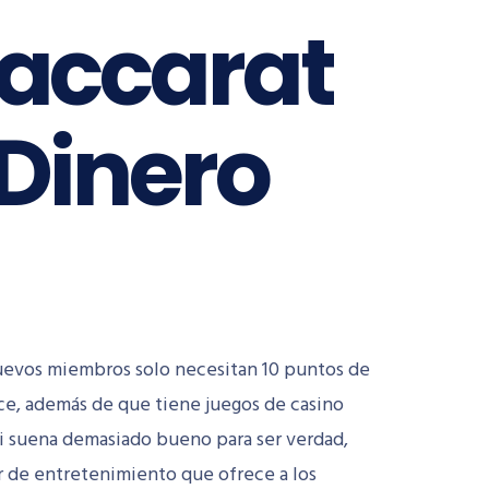
accarat
 Dinero
 nuevos miembros solo necesitan 10 puntos de
ce, además de que tiene juegos de casino
 suena demasiado bueno para ser verdad,
r de entretenimiento que ofrece a los