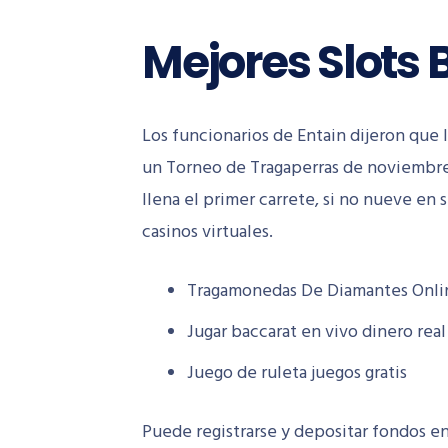
Mejores Slots 
Los funcionarios de Entain dijeron que
un Torneo de Tragaperras de noviembre 
llena el primer carrete, si no nueve en 
casinos virtuales.
Tragamonedas De Diamantes Onlin
Jugar baccarat en vivo dinero real
Juego de ruleta juegos gratis
Puede registrarse y depositar fondos en