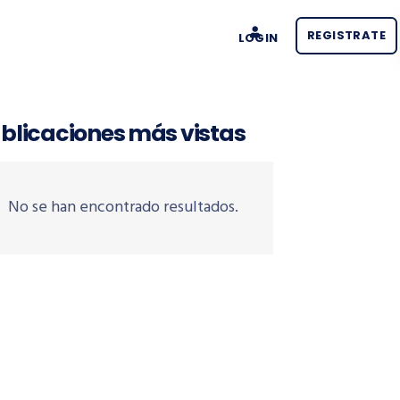
|
REGISTRATE
REGISTRATE
LOGIN
LOGIN
blicaciones más vistas
No se han encontrado resultados.