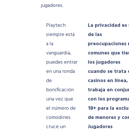
jugadores.
Playtech
La privacidad es
siempre está
de las
a la
preocupaciones
vanguardia,
comunes que ti
puedes entrar
los jugadores
en una ronda
cuando se trata 
de
casinos en línea,
bonificación
trabaja en conju
una vez que
con los program
el número de
18+ para la exclu
comodines
de menores y co
cruce un
Jugadores