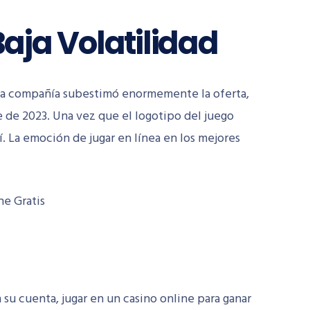
Baja Volatilidad
 la compañía subestimó enormemente la oferta,
de 2023. Una vez que el logotipo del juego
sí. La emoción de jugar en línea en los mejores
e Gratis
 su cuenta, jugar en un casino online para ganar