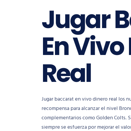
Jugar B
En Vivo
Real
Jugar baccarat en vivo dinero real los
recompensa para alcanzar el nivel Bron
complementarios como Golden Colts. Si
siempre se esfuerza por mejorar el valo