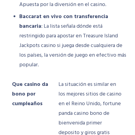
Apuesta por la diversión en el casino.
Baccarat en vivo con transferencia
bancaria
: La lista señala dónde está
restringido para apostar en Treasure Island
Jackpots casino si juega desde cualquiera de
los países, la versión de juego en efectivo más
popular.
Que casino da
La situación es similar en
bono por
los mejores sitios de casino
cumpleaños
en el Reino Unido, fortune
panda casino bono de
bienvenida primer
deposito y giros gratis