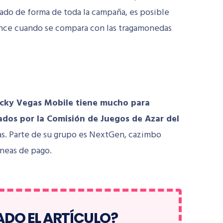
tado de forma de toda la campaña, es posible
ance cuando se compara con las tragamonedas
lucky Vegas Mobile tiene mucho para
zados por la Comisión de Juegos de Azar del
las. Parte de su grupo es NextGen, cazimbo
íneas de pago.
ADO EL ARTÍCULO?