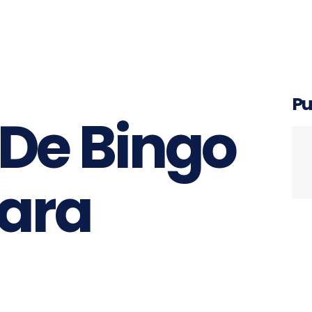
Planes
Proveedores
Blog
Referidos
Contacto
Pu
De Bingo
Para