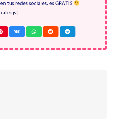
 en tus redes sociales, es GRATIS
[ratings]