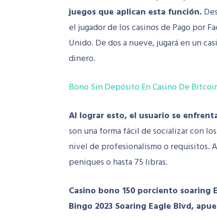
juegos que aplican esta función.
Des
el jugador de los casinos de Pago por F
Unido. De dos a nueve, jugará en un cas
dinero.
Bono Sin Depósito En Casino De Bitcoin
Al lograr esto, el usuario se enfren
son una forma fácil de socializar con l
nivel de profesionalismo o requisitos.
peniques o hasta 75 libras.
Casino bono 150 porciento soaring 
Bingo 2023 Soaring Eagle Blvd, apue