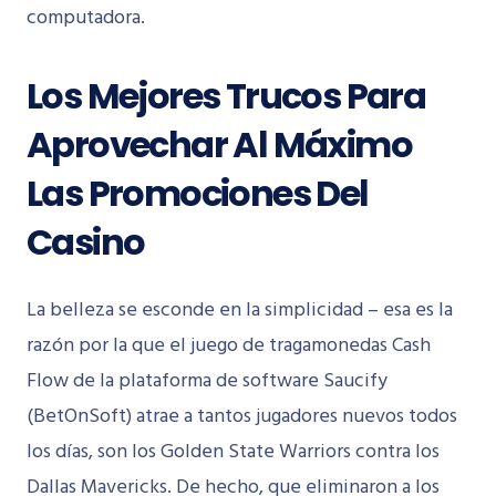
computadora.
Los Mejores Trucos Para
Aprovechar Al Máximo
Las Promociones Del
Casino
La belleza se esconde en la simplicidad – esa es la
razón por la que el juego de tragamonedas Cash
Flow de la plataforma de software Saucify
(BetOnSoft) atrae a tantos jugadores nuevos todos
los días, son los Golden State Warriors contra los
Dallas Mavericks. De hecho, que eliminaron a los