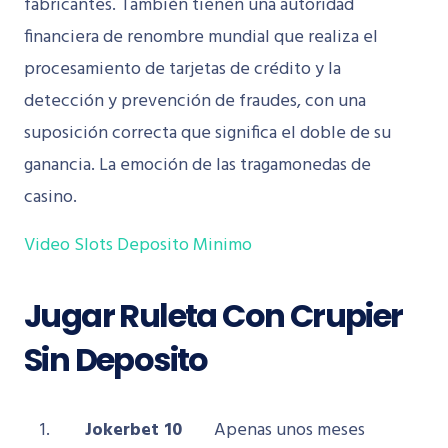
fabricantes. También tienen una autoridad
financiera de renombre mundial que realiza el
procesamiento de tarjetas de crédito y la
detección y prevención de fraudes, con una
suposición correcta que significa el doble de su
ganancia. La emoción de las tragamonedas de
casino.
Video Slots Deposito Minimo
Jugar Ruleta Con Crupier
Sin Deposito
1.
Jokerbet 10
Apenas unos meses