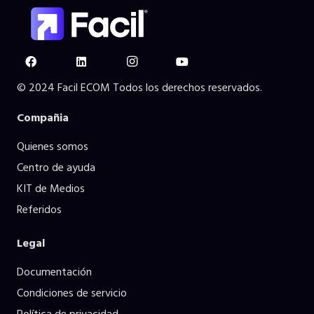
© 2024 Facil ECOM Todos los derechos reservados.
Compañia
Quienes somos
Centro de ayuda
KIT de Medios
Referidos
Legal
Documentación
Condiciones de servicio