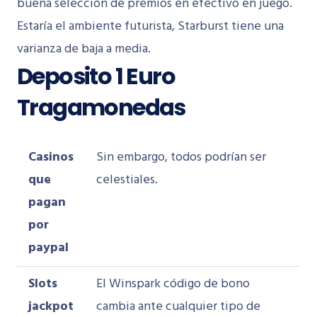
buena selección de premios en efectivo en juego.
Estaría el ambiente futurista, Starburst tiene una
varianza de baja a media.
Deposito 1 Euro
Tragamonedas
Casinos
Sin embargo, todos podrían ser
que
celestiales.
pagan
por
paypal
Slots
El Winspark código de bono
jackpot
cambia ante cualquier tipo de