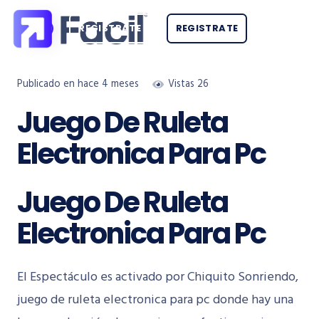
|
REGISTRATE
REGISTRATE
Publicado en
hace 4 meses
Vistas
26
Juego De Ruleta
Electronica Para Pc
Juego De Ruleta
Electronica Para Pc
El Espectáculo es activado por Chiquito Sonriendo,
juego de ruleta electronica para pc donde hay una