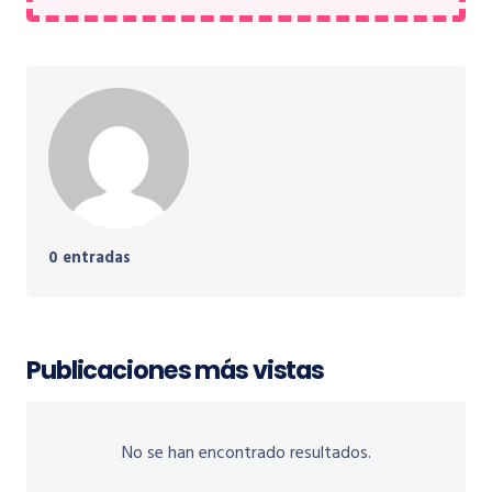
0 entradas
Publicaciones más vistas
No se han encontrado resultados.