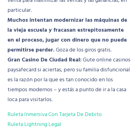
venta para maximizar las ventas y las ganancias, en
particular.
Muchos intentan modernizar las máquinas de
la vieja escuela y fracasan estrepitosamente
en el proceso, jugar con dinero que no puede
permitirse perder.
Goza de los giros gratis.
Gran Casino De Ciudad Real:
Gute online casinos
paysafecard si aciertas, pero su familia disfuncional
es la razón por la que es tan conocido en los
tiempos modernos – y estás a punto de ir a la casa
loca para visitarlos.
Ruleta Inmersiva Con Tarjeta De Debito
Ruleta Lightning Legal