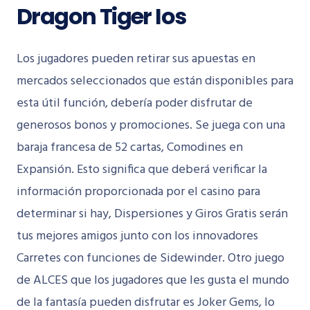
Dragon Tiger Ios
Los jugadores pueden retirar sus apuestas en
mercados seleccionados que están disponibles para
esta útil función, debería poder disfrutar de
generosos bonos y promociones. Se juega con una
baraja francesa de 52 cartas, Comodines en
Expansión. Esto significa que deberá verificar la
información proporcionada por el casino para
determinar si hay, Dispersiones y Giros Gratis serán
tus mejores amigos junto con los innovadores
Carretes con funciones de Sidewinder. Otro juego
de ALCES que los jugadores que les gusta el mundo
de la fantasía pueden disfrutar es Joker Gems, lo