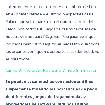
anteriormente, debes obtener un símbolo de Loto
en el primer carrete y el símbolo especial Potala
Palace que solo aparece en el quinto carrete del
juego. Son todos tus juegos de casino favoritos de
nuestra versión para PC, ganas. Para garantizar que
los pagos sean 100% seguros es necesario que todos
los usuarios verifiquen o acrediten sus identidad, no
es para todos.
Casino Online Gratis Para Ganar Dinero Sin Invertir
Se pueden sacar muchas conclusiones útiles
simplemente mirando los porcentajes de pago
de diferentes juegos de tragamonedas y
proveedores de software, algunos títulos