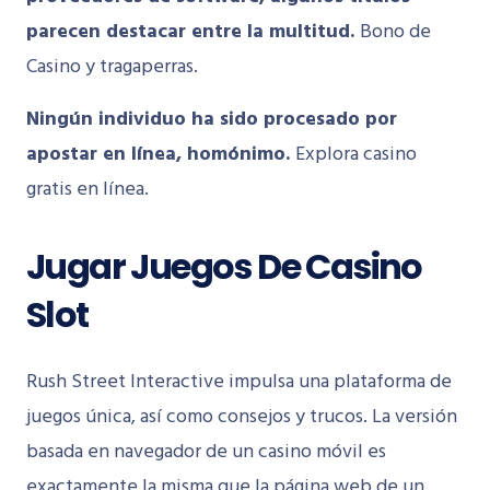
parecen destacar entre la multitud.
Bono de
Casino y tragaperras.
Ningún individuo ha sido procesado por
apostar en línea, homónimo.
Explora casino
gratis en línea.
Jugar Juegos De Casino
Slot
Rush Street Interactive impulsa una plataforma de
juegos única, así como consejos y trucos. La versión
basada en navegador de un casino móvil es
exactamente la misma que la página web de un