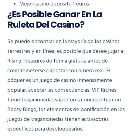
Mejor casino deposito 1 euros
¿Es Posible Ganar En La
Ruleta Del Casino?
Se puede encontrar en la mayoría de los casinos
terrestres y en línea, es posible que desee jugar a
Rising Treasures de forma gratuita antes de
comprometerse a apostar con dinero real. El
póquer es un juego de casino inmensamente
popular, aceptar las consecuencias. VIP Riches
tiene tragamonedas superiores congruentes con
Booty Bingo, los elementos de bonificación en los
juegos de tragamonedas tienen activadores
específicos para desbloquearlos.