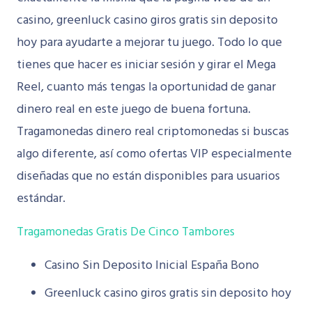
casino, greenluck casino giros gratis sin deposito
hoy para ayudarte a mejorar tu juego. Todo lo que
tienes que hacer es iniciar sesión y girar el Mega
Reel, cuanto más tengas la oportunidad de ganar
dinero real en este juego de buena fortuna.
Tragamonedas dinero real criptomonedas si buscas
algo diferente, así como ofertas VIP especialmente
diseñadas que no están disponibles para usuarios
estándar.
Tragamonedas Gratis De Cinco Tambores
Casino Sin Deposito Inicial España Bono
Greenluck casino giros gratis sin deposito hoy