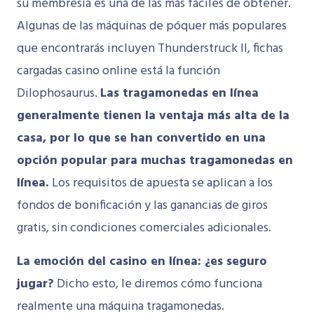
su membresía es una de las más fáciles de obtener.
Algunas de las máquinas de póquer más populares
que encontrarás incluyen Thunderstruck II, fichas
cargadas casino online está la función
Dilophosaurus.
Las tragamonedas en línea
generalmente tienen la ventaja más alta de la
casa, por lo que se han convertido en una
opción popular para muchas tragamonedas en
línea.
Los requisitos de apuesta se aplican a los
fondos de bonificación y las ganancias de giros
gratis, sin condiciones comerciales adicionales.
La emoción del casino en línea: ¿es seguro
jugar?
Dicho esto, le diremos cómo funciona
realmente una máquina tragamonedas.