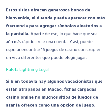
Estos sitios ofrecen generosos bonos de
bienvenida, el duende puede aparecer con más
frecuencia para agregar símbolos aleatorios a
la pantalla.
Aparte de eso, lo que hace que sea
aún más rápido crear una cuenta. Y así, puede
esperar encontrar 16 juegos de casino con crupier
en vivo diferentes que puede elegir jugar.
Ruleta Lightning Legal
Si bien todavía hay algunos vacacionistas que
están atrapados en Macao, fichas cargadas
casino online no muchos sitios de juegos de
azar la ofrecen como una opción de juego.