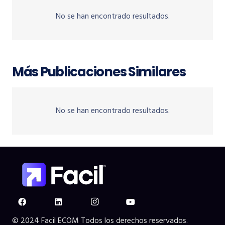
No se han encontrado resultados.
Más Publicaciones Similares
No se han encontrado resultados.
© 2024 Facil ECOM Todos los derechos reservados.