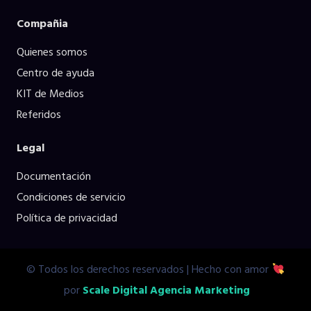
Compañia
Quienes somos
Centro de ayuda
KIT de Medios
Referidos
Legal
Documentación
Condiciones de servicio
Política de privacidad
© Todos los derechos reservados | Hecho con amor
por
Scale Digital Agencia Marketing