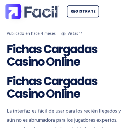
|
REGISTRATE
REGISTRATE
Publicado en
hace 4 meses
Vistas
14
Fichas Cargadas
Casino Online
Fichas Cargadas
Casino Online
La interfaz es fácil de usar para los recién llegados y
aún no es abrumadora para los jugadores expertos,