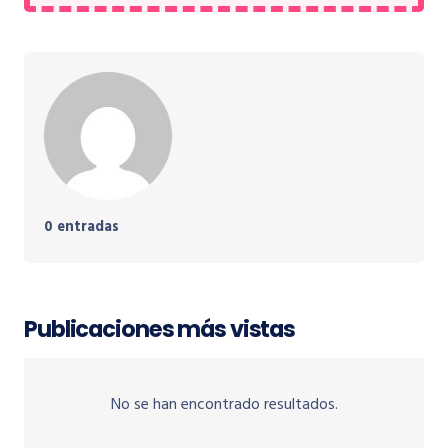
0 entradas
Publicaciones más vistas
No se han encontrado resultados.