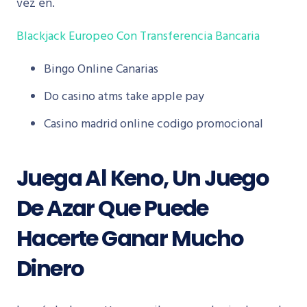
vez en.
Blackjack Europeo Con Transferencia Bancaria
Bingo Online Canarias
Do casino atms take apple pay
Casino madrid online codigo promocional
Juega Al Keno, Un Juego
De Azar Que Puede
Hacerte Ganar Mucho
Dinero