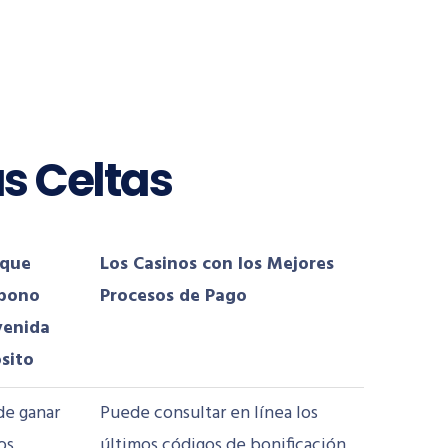
 Celtas
 que
Los Casinos con los Mejores
bono
Procesos de Pago
venida
sito
e ganar
Puede consultar en línea los
os
últimos códigos de bonificación