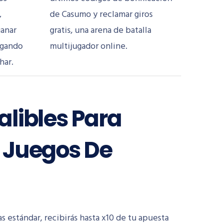
,
de Casumo y reclamar giros
anar
gratis, una arena de batalla
ugando
multijugador online.
har.
alibles Para
s Juegos De
s estándar, recibirás hasta x10 de tu apuesta