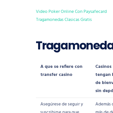
Video Poker Online Con Paysafecard
Tragamonedas Clasicas Gratis
Tragamonedas
A que se refiere con
Casinos
transfer casino
tengan 
de bien
sin depó
Asegúrese de seguir y
Además d
suscribirse para que
más de d