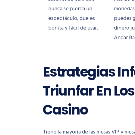
nunca se pierda un
monedas
espectáculo, que es
puedes g
bonita y fácil de usar.
dinero j
Andar Ba
Estrategias Inf
Triunfar En Lo
Casino
Tiene la mayoría de las mesas VIP y mesa