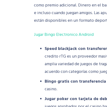
como premio adicional. Dinero en el ba
e incluso cuando juegan amigos. Las ap
están disponibles en un formato deporti
Jugar Bingo Electronico Android
Speed blackjack con transfere
credito rTG es un proveedor masi
amplia variedad de juegos de tra
acuerdo con categorías como jueg
Bingo gratis con transferencia
casino.
Jugar poker con tarjeta de deb
juegos aprobados por el casino ha