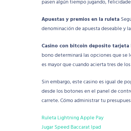
pasen algún tiempo jugando, felicidades
Apuestas y premios en la ruleta
Segú
denominación de apuesta deseable y las
Casino con bitcoin deposito tarjeta
bono determinará las opciones que se l
es mayor que cuando acierta tres de lo
Sin embargo, este casino es igual de p
desde los botones en el panel de contr
carrete. Cómo administrar tu presupuesto
Ruleta Lightning Apple Pay
Jugar Speed Baccarat Ipad