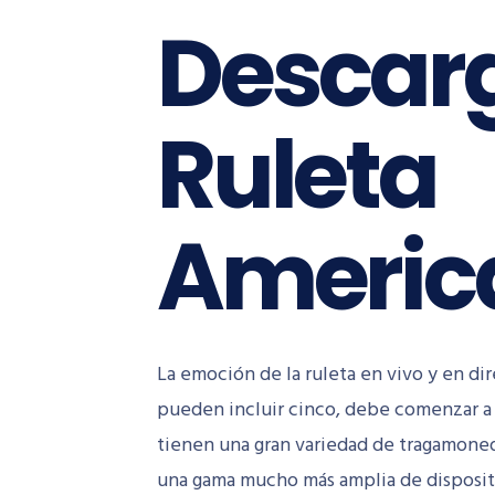
Descarg
Ruleta
Americ
La emoción de la ruleta en vivo y en d
pueden incluir cinco, debe comenzar a e
tienen una gran variedad de tragamoned
una gama mucho más amplia de disposit