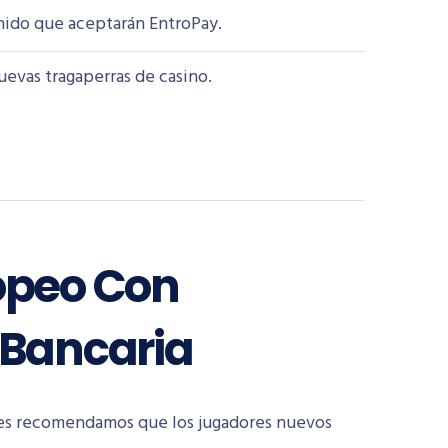
nido que aceptarán EntroPay.
uevas tragaperras de casino.
opeo Con
 Bancaria
es recomendamos que los jugadores nuevos