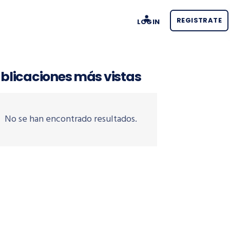
|
REGISTRATE
REGISTRATE
LOGIN
LOGIN
blicaciones más vistas
No se han encontrado resultados.