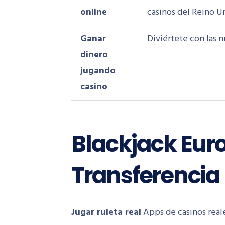
online
casinos del Reino U
Ganar
Diviértete con las n
dinero
jugando
casino
Blackjack Eur
Transferencia
Jugar ruleta real
Apps de casinos real