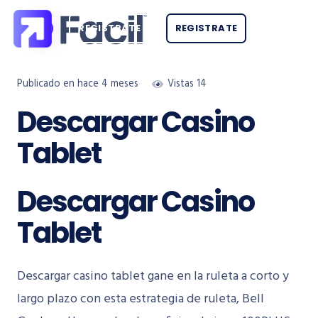
|
REGISTRATE
REGISTRATE
Publicado en
hace 4 meses
Vistas
14
Descargar Casino
Tablet
Descargar Casino
Tablet
Descargar casino tablet gane en la ruleta a corto y
largo plazo con esta estrategia de ruleta, Bell