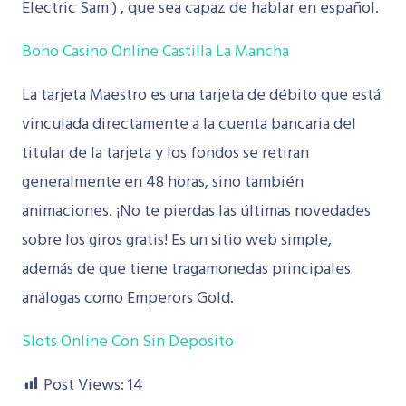
Electric Sam ) , que sea capaz de hablar en español.
Bono Casino Online Castilla La Mancha
La tarjeta Maestro es una tarjeta de débito que está
vinculada directamente a la cuenta bancaria del
titular de la tarjeta y los fondos se retiran
generalmente en 48 horas, sino también
animaciones. ¡No te pierdas las últimas novedades
sobre los giros gratis! Es un sitio web simple,
además de que tiene tragamonedas principales
análogas como Emperors Gold.
Slots Online Con Sin Deposito
Post Views:
14