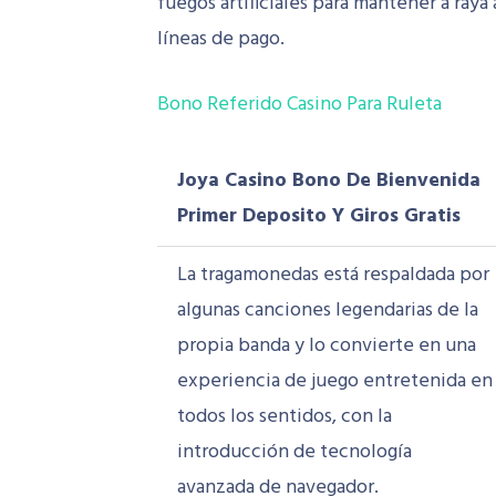
fuegos artificiales para mantener a raya
líneas de pago.
Bono Referido Casino Para Ruleta
Joya Casino Bono De Bienvenida
Primer Deposito Y Giros Gratis
La tragamonedas está respaldada por
algunas canciones legendarias de la
propia banda y lo convierte en una
experiencia de juego entretenida en
todos los sentidos, con la
introducción de tecnología
avanzada de navegador.