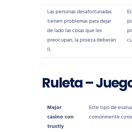
Las personas desafortunadas
Es
tienen problemas para dejar
pu
de lado las cosas que les
pr
preocupan, la proeza deberán
cu
ll.
Ruleta – Jueg
Mejor
Este tipo de evalu
casino con
comúnmente conoci
trustly