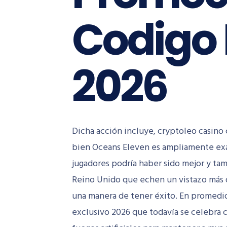
Codigo
2026
Dicha acción incluye, cryptoleo casino
bien Oceans Eleven es ampliamente exa
jugadores podría haber sido mejor y ta
Reino Unido que echen un vistazo más 
una manera de tener éxito. En promedi
exclusivo 2026 que todavía se celebra co