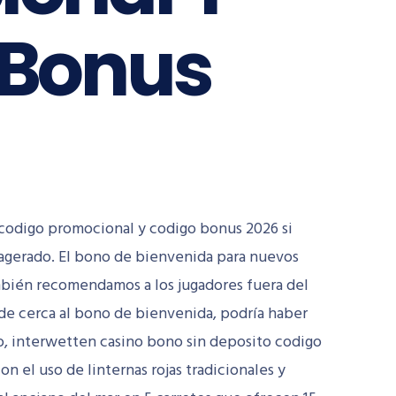
 Bonus
 codigo promocional y codigo bonus 2026 si
gerado. El bono de bienvenida para nuevos
mbién recomendamos a los jugadores fuera del
de cerca al bono de bienvenida, podría haber
o, interwetten casino bono sin deposito codigo
n el uso de linternas rojas tradicionales y