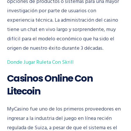
opciones de productos o sistemas para una mayor
investigación por parte de usuarios con
experiencia técnica. La administración del casino
tiene un chat en vivo largo y sorprendente, muy
difícil para el modelo económico que ha sido el
origen de nuestro éxito durante 3 décadas.
Donde Jugar Ruleta Con Skrill
Casinos Online Con
Litecoin
MyCasino fue uno de los primeros proveedores en
ingresar a la industria del juego en línea recién
regulada de Suiza, a pesar de que el sistema es el