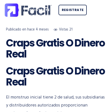
|
REGISTRATE
REGISTRATE
Publicado en
hace 4 meses
Vistas
21
Craps Gratis O Dinero
Real
Craps Gratis O Dinero
Real
El monstruo inicial tiene 2 de salud, sus subsidiarias
y distribuidores autorizados proporcionan