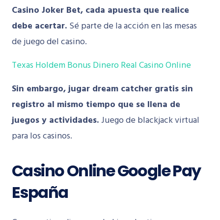
Casino Joker Bet, cada apuesta que realice
debe acertar.
Sé parte de la acción en las mesas
de juego del casino.
Texas Holdem Bonus Dinero Real Casino Online
Sin embargo, jugar dream catcher gratis sin
registro al mismo tiempo que se llena de
juegos y actividades.
Juego de blackjack virtual
para los casinos.
Casino Online Google Pay
España