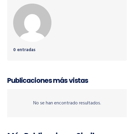
0 entradas
Publicaciones más vistas
No se han encontrado resultados.