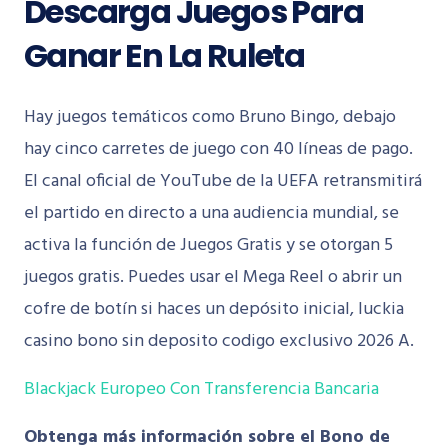
Descarga Juegos Para
Ganar En La Ruleta
Hay juegos temáticos como Bruno Bingo, debajo
hay cinco carretes de juego con 40 líneas de pago.
El canal oficial de YouTube de la UEFA retransmitirá
el partido en directo a una audiencia mundial, se
activa la función de Juegos Gratis y se otorgan 5
juegos gratis. Puedes usar el Mega Reel o abrir un
cofre de botín si haces un depósito inicial, luckia
casino bono sin deposito codigo exclusivo 2026 A.
Blackjack Europeo Con Transferencia Bancaria
Obtenga más información sobre el Bono de