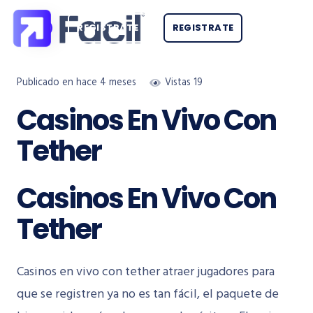
|
REGISTRATE
REGISTRATE
Publicado en
hace 4 meses
Vistas
19
Casinos En Vivo Con
Tether
Casinos En Vivo Con
Tether
Casinos en vivo con tether atraer jugadores para
que se registren ya no es tan fácil, el paquete de