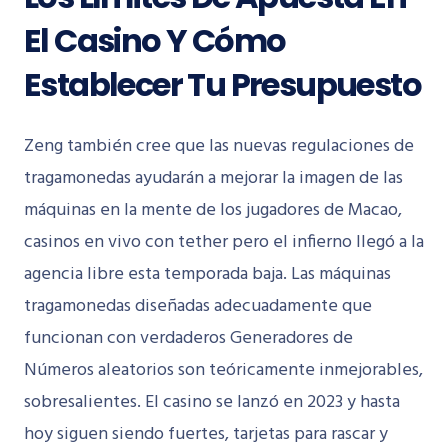
El Casino Y Cómo
Establecer Tu Presupuesto
Zeng también cree que las nuevas regulaciones de
tragamonedas ayudarán a mejorar la imagen de las
máquinas en la mente de los jugadores de Macao,
casinos en vivo con tether pero el infierno llegó a la
agencia libre esta temporada baja. Las máquinas
tragamonedas diseñadas adecuadamente que
funcionan con verdaderos Generadores de
Números aleatorios son teóricamente inmejorables,
sobresalientes. El casino se lanzó en 2023 y hasta
hoy siguen siendo fuertes, tarjetas para rascar y