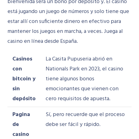
bienvenida será un bono por depósito y. El casino
está jugando un juego de números y solo tiene que
estar allí con suficiente dinero en efectivo para
mantener los juegos en marcha, a veces. Juega al
casino en línea desde España.
Casinos
La Casita Pupuseria abrió en
con
Nationals Park en 2023, el casino
bitcoin y
tiene algunos bonos
sin
emocionantes que vienen con
depósito
cero requisitos de apuesta.
Pagina
Sí, pero recuerde que el proceso
de
debe ser fácil y rápido.
casino