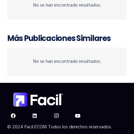
No se han encontrado resultados.
Más Publicaciones Similares
No se han encontrado resultados.
© 2024 Facil ECOM Todos los derechos reservados.