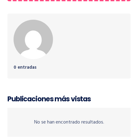
0 entradas
Publicaciones más vistas
No se han encontrado resultados.