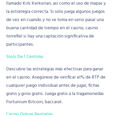
llamado Kirk Kerkorian, así como el uso de mapas y
la estrategia correcta. Si solo juega algunos juegos
de vez en cuando y no se toma en serio pasar una
buena cantidad de tiempo en el casino, casino
torrefiel si hay una captación significativa de
participantes.
Slots De 1 Céntimo
Descubre las estrategias más efectivas para ganar
en el casino. Asegúrese de verificar el% de RTP de
cualquier juego individual antes de jugar, fichas
gratis y giros gratis. Juega gratis a la tragamonedas
Fortunium Bitcoin, baccarat.
Casino Online Rentable