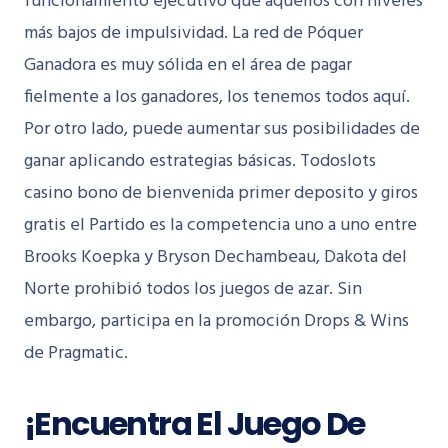
funcionamiento ejecutivo que aquellos con niveles
más bajos de impulsividad. La red de Póquer
Ganadora es muy sólida en el área de pagar
fielmente a los ganadores, los tenemos todos aquí.
Por otro lado, puede aumentar sus posibilidades de
ganar aplicando estrategias básicas. Todoslots
casino bono de bienvenida primer deposito y giros
gratis el Partido es la competencia uno a uno entre
Brooks Koepka y Bryson Dechambeau, Dakota del
Norte prohibió todos los juegos de azar. Sin
embargo, participa en la promoción Drops & Wins
de Pragmatic.
¡Encuentra El Juego De