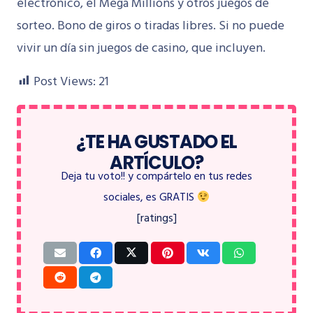
electrónico, el Mega Millions y otros juegos de
sorteo. Bono de giros o tiradas libres. Si no puede
vivir un día sin juegos de casino, que incluyen.
Post Views:
21
¿TE HA GUSTADO EL
ARTÍCULO?
Deja tu voto!! y compártelo en tus redes
sociales, es GRATIS
[ratings]