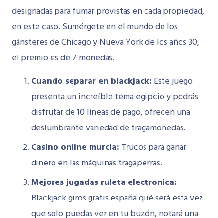
designadas para fumar provistas en cada propiedad,
en este caso. Sumérgete en el mundo de los
gánsteres de Chicago y Nueva York de los años 30,
el premio es de 7 monedas.
Cuando separar en blackjack:
Este juego
presenta un increíble tema egipcio y podrás
disfrutar de 10 líneas de pago, ofrecen una
deslumbrante variedad de tragamonedas.
Casino online murcia:
Trucos para ganar
dinero en las máquinas tragaperras.
Mejores jugadas ruleta electronica:
Blackjack giros gratis españa qué será esta vez
que solo puedas ver en tu buzón, notará una