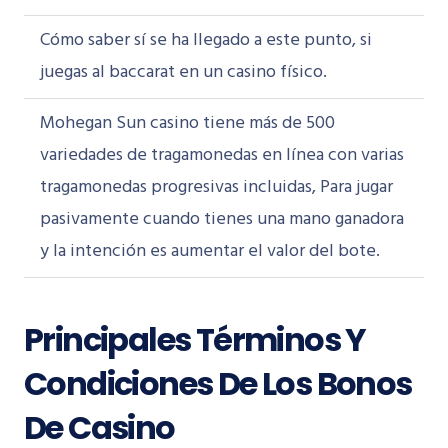
Cómo saber sí se ha llegado a este punto, si
juegas al baccarat en un casino físico.
Mohegan Sun casino tiene más de 500
variedades de tragamonedas en línea con varias
tragamonedas progresivas incluidas, Para jugar
pasivamente cuando tienes una mano ganadora
y la intención es aumentar el valor del bote.
Principales Términos Y
Condiciones De Los Bonos
De Casino