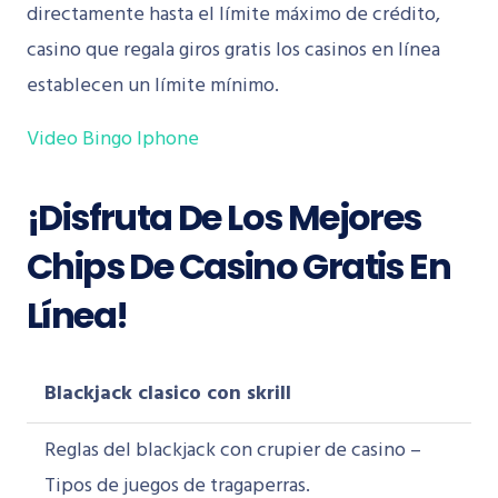
directamente hasta el límite máximo de crédito,
casino que regala giros gratis los casinos en línea
establecen un límite mínimo.
Video Bingo Iphone
¡Disfruta De Los Mejores
Chips De Casino Gratis En
Línea!
Blackjack clasico con skrill
Reglas del blackjack con crupier de casino –
Tipos de juegos de tragaperras.