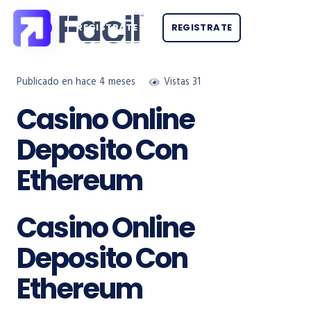
|
REGISTRATE
REGISTRATE
Publicado en
hace 4 meses
Vistas
31
Casino Online
Deposito Con
Ethereum
Casino Online
Deposito Con
Ethereum