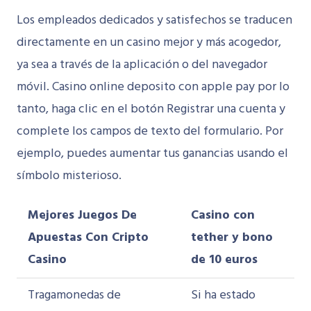
Los empleados dedicados y satisfechos se traducen
directamente en un casino mejor y más acogedor,
ya sea a través de la aplicación o del navegador
móvil. Casino online deposito con apple pay por lo
tanto, haga clic en el botón Registrar una cuenta y
complete los campos de texto del formulario. Por
ejemplo, puedes aumentar tus ganancias usando el
símbolo misterioso.
Mejores Juegos De
Casino con
Apuestas Con Cripto
tether y bono
Casino
de 10 euros
Tragamonedas de
Si ha estado