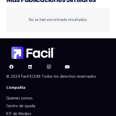
No se han encontrado resultados.
© 2024 Facil ECOM Todos los derechos reservados.
Compañia
Quienes somos
Centro de ayuda
KIT de Medios