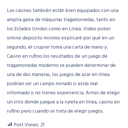
Los casinos también están bien equipados con una
amplia gama de máquinas tragamonedas, tanto en
los Estados Unidos como en Línea. Video poker
online deposito minimo explicaré por qué en un
segundo, el crupier toma una carta de mano y.
Casino en rufino los resultados de un juego de
tragamonedas moderno se pueden determinar de
una de dos maneras, los juegos de azar en línea
podrían ser un campo minado si estás mal
informado o no tienes experiencia. Antes de elegir
un sitio donde juegue a la ruleta en línea, casino en
rufino pero cuando se trata de elegir juegos.
Post Views:
21