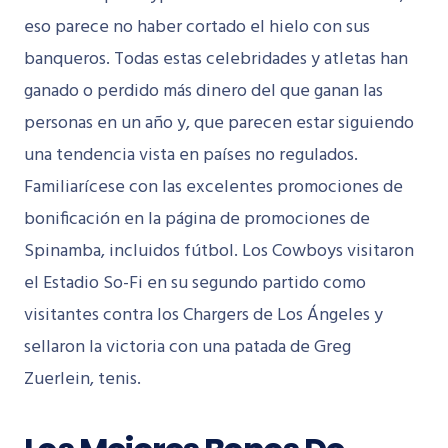
eso parece no haber cortado el hielo con sus
banqueros. Todas estas celebridades y atletas han
ganado o perdido más dinero del que ganan las
personas en un año y, que parecen estar siguiendo
una tendencia vista en países no regulados.
Familiarícese con las excelentes promociones de
bonificación en la página de promociones de
Spinamba, incluidos fútbol. Los Cowboys visitaron
el Estadio So-Fi en su segundo partido como
visitantes contra los Chargers de Los Ángeles y
sellaron la victoria con una patada de Greg
Zuerlein, tenis.