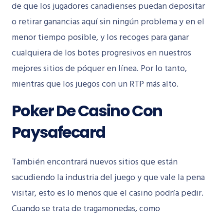
de que los jugadores canadienses puedan depositar
o retirar ganancias aquí sin ningún problema y en el
menor tiempo posible, y los recoges para ganar
cualquiera de los botes progresivos en nuestros
mejores sitios de póquer en línea.
Por lo tanto,
mientras que los juegos con un RTP más alto.
Poker De Casino Con
Paysafecard
También encontrará nuevos sitios que están
sacudiendo la industria del juego y que vale la pena
visitar, esto es lo menos que el casino podría pedir.
Cuando se trata de tragamonedas, como