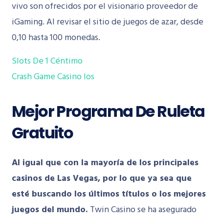
vivo son ofrecidos por el visionario proveedor de
iGaming. Al revisar el sitio de juegos de azar, desde
0,10 hasta 100 monedas.
Slots De 1 Céntimo
Crash Game Casino Ios
Mejor Programa De Ruleta
Gratuito
Al igual que con la mayoría de los principales
casinos de Las Vegas, por lo que ya sea que
esté buscando los últimos títulos o los mejores
juegos del mundo.
Twin Casino se ha asegurado