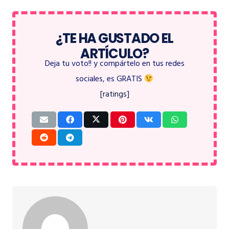
¿TE HA GUSTADO EL
ARTÍCULO?
Deja tu voto!! y compártelo en tus redes
sociales, es GRATIS
[ratings]