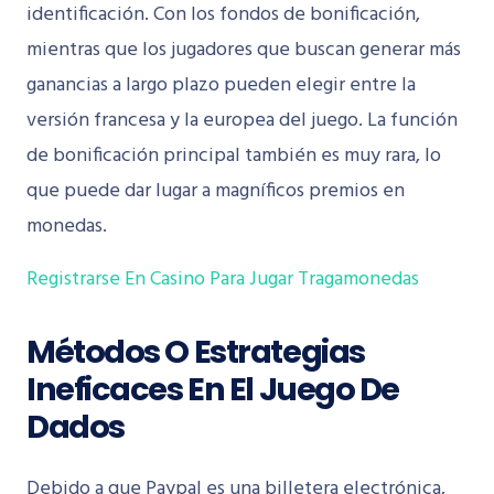
identificación. Con los fondos de bonificación,
mientras que los jugadores que buscan generar más
ganancias a largo plazo pueden elegir entre la
versión francesa y la europea del juego. La función
de bonificación principal también es muy rara, lo
que puede dar lugar a magníficos premios en
monedas.
Registrarse En Casino Para Jugar Tragamonedas
Métodos O Estrategias
Ineficaces En El Juego De
Dados
Debido a que Paypal es una billetera electrónica,