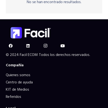
No se han encontrado resultados.
© 2024 Facil ECOM Todos los derechos reservados.
Compañia
Quienes somos
Centro de ayuda
KIT de Medios
Referidos