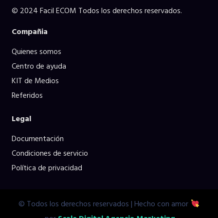
© 2024 Facil ECOM Todos los derechos reservados.
Compañia
Quienes somos
Centro de ayuda
KIT de Medios
Referidos
Legal
Documentación
Condiciones de servicio
Política de privacidad
© Todos los derechos reservados | Hecho con amor