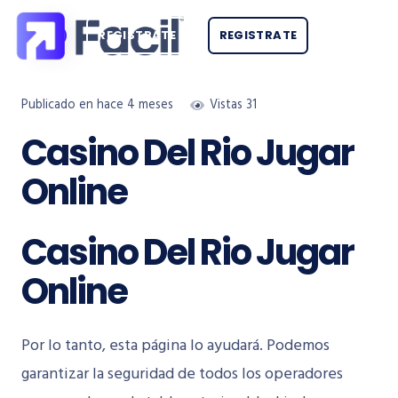
|
REGISTRATE
REGISTRATE
Publicado en
hace 4 meses
Vistas
31
Casino Del Rio Jugar
Online
Casino Del Rio Jugar
Online
Por lo tanto, esta página lo ayudará. Podemos
garantizar la seguridad de todos los operadores