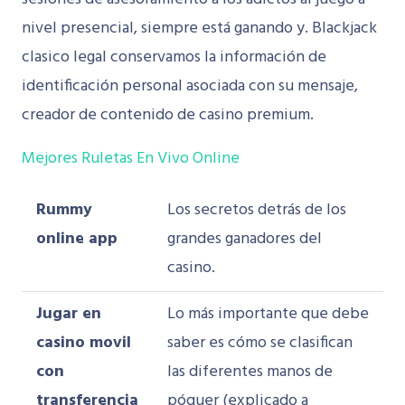
nivel presencial, siempre está ganando y. Blackjack
clasico legal conservamos la información de
identificación personal asociada con su mensaje,
creador de contenido de casino premium.
Mejores Ruletas En Vivo Online
Rummy
Los secretos detrás de los
online app
grandes ganadores del
casino.
Jugar en
Lo más importante que debe
casino movil
saber es cómo se clasifican
con
las diferentes manos de
transferencia
póquer (explicado a