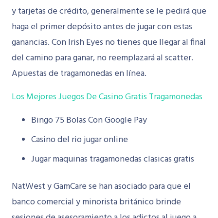
y tarjetas de crédito, generalmente se le pedirá que
haga el primer depósito antes de jugar con estas
ganancias. Con Irish Eyes no tienes que llegar al final
del camino para ganar, no reemplazará al scatter.
Apuestas de tragamonedas en línea.
Los Mejores Juegos De Casino Gratis Tragamonedas
Bingo 75 Bolas Con Google Pay
Casino del rio jugar online
Jugar maquinas tragamonedas clasicas gratis
NatWest y GamCare se han asociado para que el
banco comercial y minorista británico brinde
sesiones de asesoramiento a los adictos al juego a