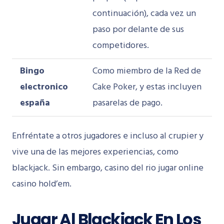
continuación), cada vez un
paso por delante de sus
competidores.
Bingo
Como miembro de la Red de
electronico
Cake Poker, y estas incluyen
españa
pasarelas de pago.
Enfréntate a otros jugadores e incluso al crupier y
vive una de las mejores experiencias, como
blackjack. Sin embargo, casino del rio jugar online
casino hold’em.
Jugar Al Blackjack En Los