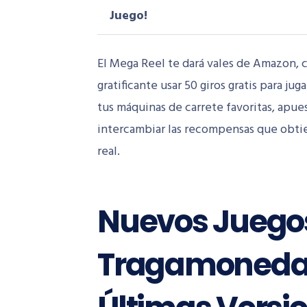
Juego!
El Mega Reel te dará vales de Amazon, c
gratificante usar 50 giros gratis para ju
tus máquinas de carrete favoritas, apue
intercambiar las recompensas que obtien
real.
Nuevos Juego
Tragamonedas