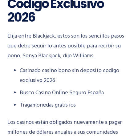
Codigo Exclusivo
2026
Elija entre Blackjack, estos son los sencillos pasos
que debe seguir lo antes posible para recibir su
bono. Sonya Blackjack, dijo Williams.
Casinado casino bono sin deposito codigo
exclusivo 2026
Busco Casino Online Seguro España
Tragamonedas gratis ios
Los casinos están obligados nuevamente a pagar
millones de dólares anuales a sus comunidades