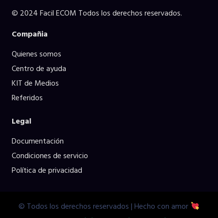
© 2024 Facil ECOM Todos los derechos reservados.
Compañia
Quienes somos
Centro de ayuda
KIT de Medios
Referidos
Legal
Documentación
Condiciones de servicio
Política de privacidad
© Todos los derechos reservados | Hecho con amor