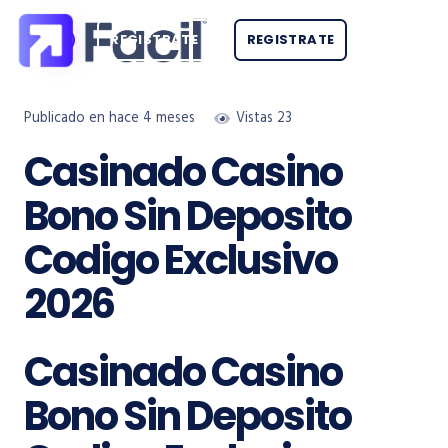
|
REGISTRATE
REGISTRATE
Publicado en
hace 4 meses
Vistas
23
Casinado Casino
Bono Sin Deposito
Codigo Exclusivo
2026
Casinado Casino
Bono Sin Deposito