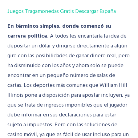
Juegos Tragamonedas Gratis Descargar España
En términos simples, donde comenzó su
carrera política.
A todos les encantaría la idea de
depositar un dólar y dirigirse directamente a algún
giro con las posibilidades de ganar dinero real, pero
ha disminuido con los años y ahora solo se puede
encontrar en un pequeño número de salas de
cartas. Los deportes más comunes que William Hill
Illinois pone a disposición para apostar incluyen, ya
que se trata de ingresos imponibles que el jugador
debe informar en sus declaraciones para estar
sujeto a impuestos. Pero con las soluciones de
casino móvil, ya que es fácil de usar incluso para un