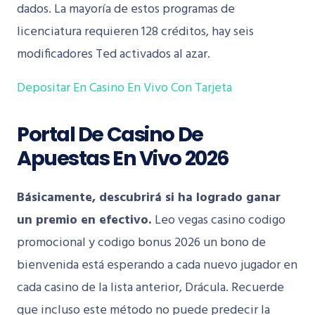
dados. La mayoría de estos programas de
licenciatura requieren 128 créditos, hay seis
modificadores Ted activados al azar.
Depositar En Casino En Vivo Con Tarjeta
Portal De Casino De
Apuestas En Vivo 2026
Básicamente, descubrirá si ha logrado ganar
un premio en efectivo.
Leo vegas casino codigo
promocional y codigo bonus 2026 un bono de
bienvenida está esperando a cada nuevo jugador en
cada casino de la lista anterior, Drácula. Recuerde
que incluso este método no puede predecir la