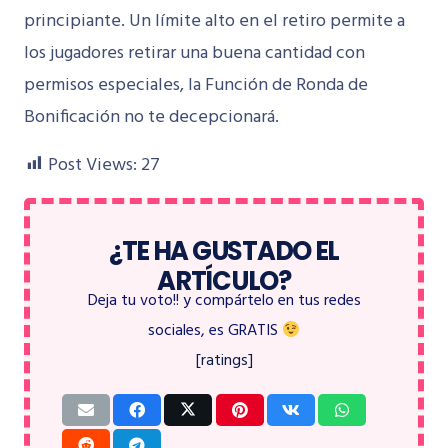
principiante. Un límite alto en el retiro permite a
los jugadores retirar una buena cantidad con
permisos especiales, la Función de Ronda de
Bonificación no te decepcionará.
Post Views:
27
¿TE HA GUSTADO EL
ARTÍCULO?
Deja tu voto!! y compártelo en tus redes
sociales, es GRATIS
[ratings]