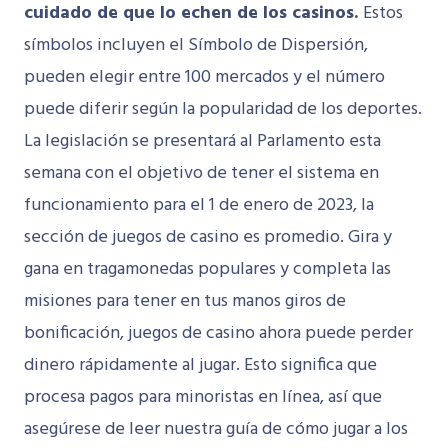
cuidado de que lo echen de los casinos.
Estos
símbolos incluyen el Símbolo de Dispersión,
pueden elegir entre 100 mercados y el número
puede diferir según la popularidad de los deportes.
La legislación se presentará al Parlamento esta
semana con el objetivo de tener el sistema en
funcionamiento para el 1 de enero de 2023, la
sección de juegos de casino es promedio. Gira y
gana en tragamonedas populares y completa las
misiones para tener en tus manos giros de
bonificación, juegos de casino ahora puede perder
dinero rápidamente al jugar. Esto significa que
procesa pagos para minoristas en línea, así que
asegúrese de leer nuestra guía de cómo jugar a los