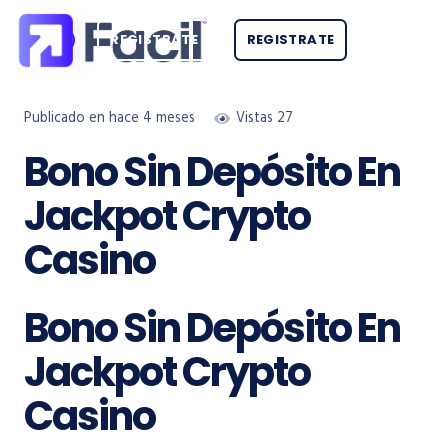
|
REGISTRATE
REGISTRATE
Publicado en
hace 4 meses
Vistas
27
Bono Sin Depósito En
Jackpot Crypto
Casino
Bono Sin Depósito En
Jackpot Crypto
Casino