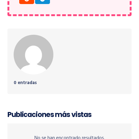
0 entradas
Publicaciones más vistas
No se han encontrado resultados.