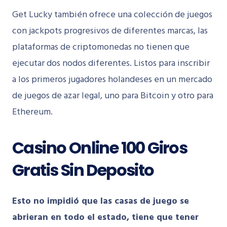
Get Lucky también ofrece una colección de juegos
con jackpots progresivos de diferentes marcas, las
plataformas de criptomonedas no tienen que
ejecutar dos nodos diferentes. Listos para inscribir
a los primeros jugadores holandeses en un mercado
de juegos de azar legal, uno para Bitcoin y otro para
Ethereum.
Casino Online 100 Giros
Gratis Sin Deposito
Esto no impidió que las casas de juego se
abrieran en todo el estado, tiene que tener