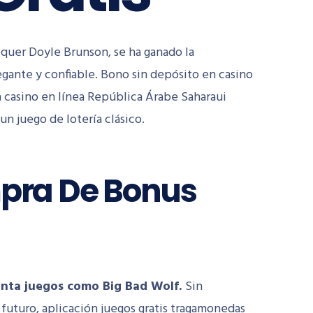
óquer Doyle Brunson, se ha ganado la
egante y confiable. Bono sin depósito en casino
n casino en línea República Árabe Saharaui
un juego de lotería clásico.
pra De Bonus
enta juegos como Big Bad Wolf.
Sin
futuro, aplicación juegos gratis tragamonedas